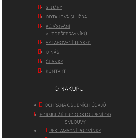
SLUŽBY
ODTAHOVÁ SLUŽBA
PŮJČOVÁNÍ
AUTOPŘEPRAVNÍKŮ
VYTAHOVÁNÍ TRYSEK
O NÁS
ČLÁNKY
KONTAKT
O NÁKUPU
OCHRANA OSOBNÍCH ÚDAJŮ
FORMULÁŘ PRO ODSTOUPENÍ OD
SMLOUVY
REKLAMAČNÍ PODMÍNKY