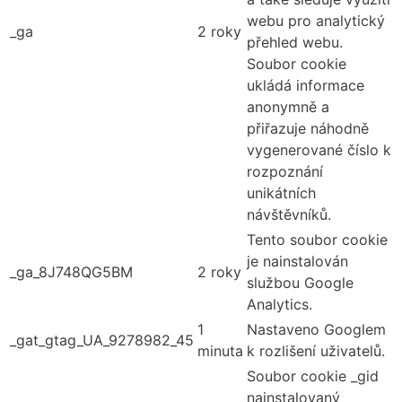
webu pro analytický
_ga
2 roky
přehled webu.
Soubor cookie
ukládá informace
anonymně a
přiřazuje náhodně
vygenerované číslo k
rozpoznání
unikátních
návštěvníků.
Tento soubor cookie
je nainstalován
_ga_8J748QG5BM
2 roky
službou Google
Analytics.
1
Nastaveno Googlem
_gat_gtag_UA_9278982_45
minuta
k rozlišení uživatelů.
Soubor cookie _gid
nainstalovaný