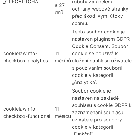
_GRECAPTCHA
robotů za účelem
a 27
ochrany webové stránky
dnů
před škodlivými útoky
spamu.
Tento soubor cookie je
nastaven pluginem GDPR
Cookie Consent. Soubor
cookielawinfo-
11
cookie se používá k
checkbox-analytics
měsíců
uložení souhlasu uživatele
s používáním souborů
cookie v kategorii
„Analytika“.
Soubor cookie je
nastaven na základě
souhlasu s cookie GDPR k
cookielawinfo-
11
zaznamenání souhlasu
checkbox-functional
měsíců
uživatele pro soubory
cookie v kategorii
„Funkční“.