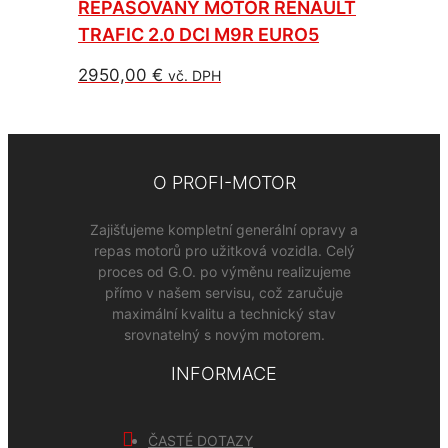
REPASOVANÝ MOTOR RENAULT
TRAFIC 2.0 DCI M9R EURO5
2950,00
€
vč. DPH
O PROFI-MOTOR
Zajišťujeme kompletní generální opravy a
repas motorů pro užitková vozidla. Celý
proces od G.O. po výměnu realizujeme
přímo v našem servisu, což zaručuje
maximální kvalitu a technický stav
srovnatelný s novým motorem.
INFORMACE
ČASTÉ DOTAZY