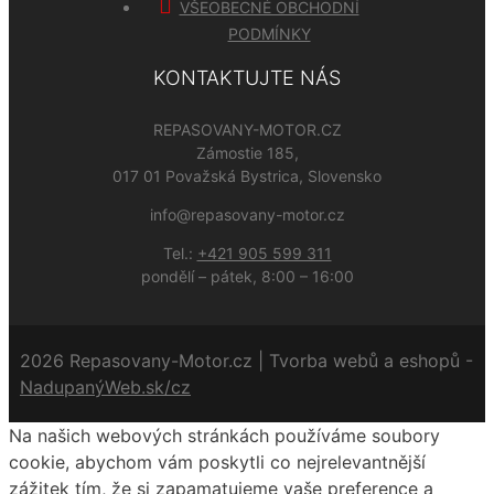
VŠEOBECNÉ OBCHODNÍ
PODMÍNKY
KONTAKTUJTE NÁS
REPASOVANY-MOTOR.CZ
Zámostie 185,
017 01 Považská Bystrica, Slovensko
info@repasovany-motor.cz
Tel.:
+421 905 599 311
pondělí – pátek, 8:00 – 16:00
2026 Repasovany-Motor.cz | Tvorba webů a eshopů -
NadupanýWeb.sk/cz
Na našich webových stránkách používáme soubory
cookie, abychom vám poskytli co nejrelevantnější
zážitek tím, že si zapamatujeme vaše preference a