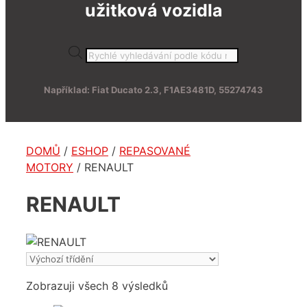
užitková vozidla
Products
search
Například: Fiat Ducato 2.3, F1AE3481D, 55274743
DOMŮ
/
ESHOP
/
REPASOVANÉ
MOTORY
/ RENAULT
RENAULT
Zobrazuji všech 8 výsledků