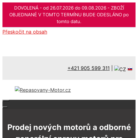
DOVOLENÁ - od 26.07.2026 do 09.08.2026 - ZBOŽÍ
OBJEDNANÉ V TOMTO TERMÍNU BUDE ODESLÁNO po
tomto datu.
Přeskočit na obsah
+421 905 599 311
|
Prodej nových motorů a odborné