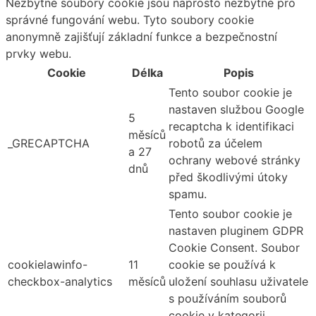
Nezbytné soubory cookie jsou naprosto nezbytné pro
správné fungování webu. Tyto soubory cookie
anonymně zajišťují základní funkce a bezpečnostní
prvky webu.
Cookie
Délka
Popis
Tento soubor cookie je
nastaven službou Google
5
recaptcha k identifikaci
měsíců
_GRECAPTCHA
robotů za účelem
a 27
ochrany webové stránky
dnů
před škodlivými útoky
spamu.
Tento soubor cookie je
nastaven pluginem GDPR
Cookie Consent. Soubor
cookielawinfo-
11
cookie se používá k
checkbox-analytics
měsíců
uložení souhlasu uživatele
s používáním souborů
cookie v kategorii