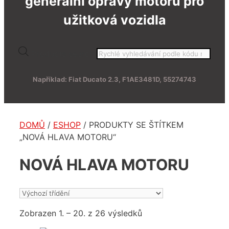
generální opravy motorů pro
užitková vozidla
Products search
Například: Fiat Ducato 2.3, F1AE3481D, 55274743
DOMŮ
/
ESHOP
/ PRODUKTY SE ŠTÍTKEM
„NOVÁ HLAVA MOTORU“
NOVÁ HLAVA MOTORU
Zobrazen 1. – 20. z 26 výsledků