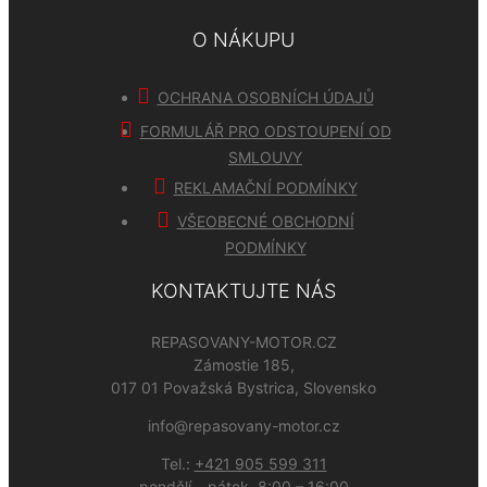
O NÁKUPU
OCHRANA OSOBNÍCH ÚDAJŮ
FORMULÁŘ PRO ODSTOUPENÍ OD
SMLOUVY
REKLAMAČNÍ PODMÍNKY
VŠEOBECNÉ OBCHODNÍ
PODMÍNKY
KONTAKTUJTE NÁS
REPASOVANY-MOTOR.CZ
Zámostie 185,
017 01 Považská Bystrica, Slovensko
info@repasovany-motor.cz
Tel.:
+421 905 599 311
pondělí – pátek, 8:00 – 16:00