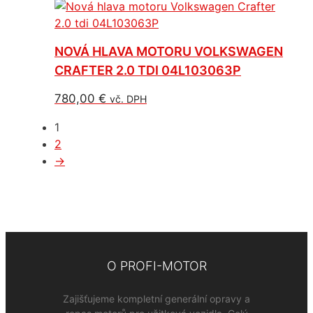
NOVÁ HLAVA MOTORU VOLKSWAGEN
CRAFTER 2.0 TDI 04L103063P
780,00
€
vč. DPH
1
2
→
O PROFI-MOTOR
Zajišťujeme kompletní generální opravy a