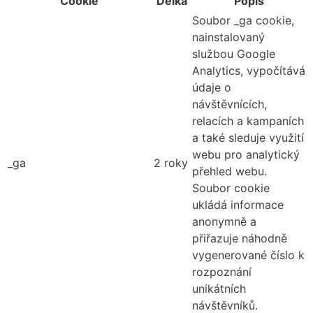
Cookie
Délka
Popis
Soubor _ga cookie,
nainstalovaný
službou Google
Analytics, vypočítává
údaje o
návštěvnících,
relacích a kampaních
a také sleduje využití
webu pro analytický
_ga
2 roky
přehled webu.
Soubor cookie
ukládá informace
anonymně a
přiřazuje náhodně
vygenerované číslo k
rozpoznání
unikátních
návštěvníků.