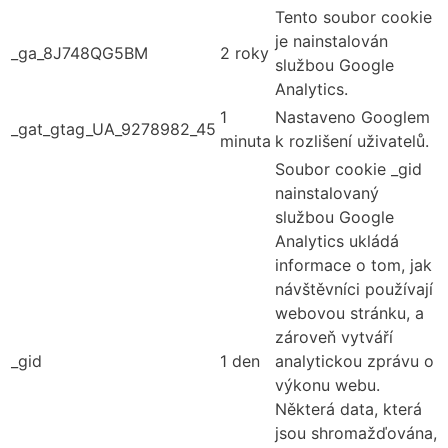
Tento soubor cookie
je nainstalován
_ga_8J748QG5BM
2 roky
službou Google
Analytics.
1
Nastaveno Googlem
_gat_gtag_UA_9278982_45
minuta
k rozlišení uživatelů.
Soubor cookie _gid
nainstalovaný
službou Google
Analytics ukládá
informace o tom, jak
návštěvníci používají
webovou stránku, a
zároveň vytváří
_gid
1 den
analytickou zprávu o
výkonu webu.
Některá data, která
jsou shromažďována,