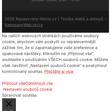
2026 Repasovany-Motor.cz | Tvorba webů a eshopů -
NadupanýWeb.sk/cz
Na našich webových stránkách používáme soubory
cookie, abychom vám poskytli co nejrelevantnější
zážitek tím, že si zapamatujeme vaše preference a
opakované návštěvy. Kliknutím na „Přijmout vše“
souhlasíte s používáním VŠECH souborů cookie. Můžete
však navštívit „Nastavení souborů cookie“ a poskytnout
kontrolovaný souhlas.
Přečtěte si více
Přijmout vše
Odmítnout vše
Nastavení souborů cookie
Spravovat souhlas