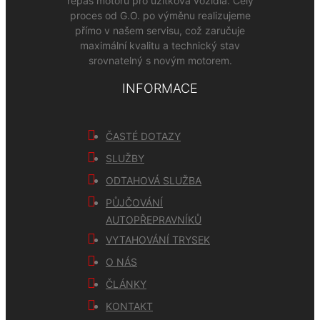
repas motorů pro užitková vozidla. Celý
proces od G.O. po výměnu realizujeme
přímo v našem servisu, což zaručuje
maximální kvalitu a technický stav
srovnatelný s novým motorem.
INFORMACE
ČASTÉ DOTAZY
SLUŽBY
ODTAHOVÁ SLUŽBA
PŮJČOVÁNÍ
AUTOPŘEPRAVNÍKŮ
VYTAHOVÁNÍ TRYSEK
O NÁS
ČLÁNKY
KONTAKT