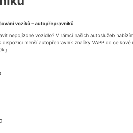
níků
čování vozíků – autopřepravníků
pravit nepojízdné vozidlo? V rámci našich autoslužeb nabíz
k dispozici menší autopřepravník značky VAPP do celkové 
0kg.
0
0