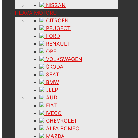
NISSAN
HLAVA MOTORU
CITROËN
PEUGEOT
FORD
RENAULT
OPEL
VOLKSWAGEN
ŠKODA
SEAT
BMW
JEEP
AUDI
FIAT
IVECO
CHEVROLET
ALFA ROMEO
MAZDA