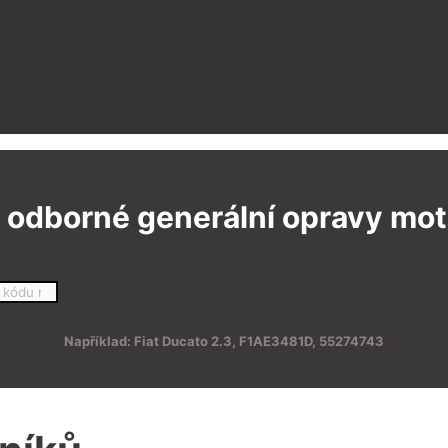
 odborné generální opravy moto
Například: Fiat Ducato 2.3, F1AE3481D, 55274743