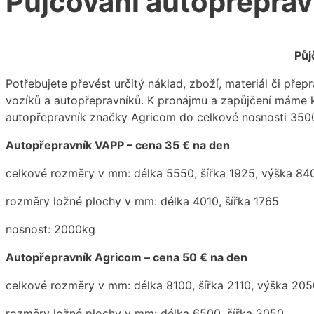
Půjčování autopřeprav
Půj
Potřebujete převést určitý náklad, zboží, materiál či pře
vozíků a autopřepravníků. K pronájmu a zapůjčení máme 
autopřepravník značky Agricom do celkové nosnosti 350
Autopřepravník VAPP – cena 35 € na den
celkové rozměry v mm: délka 5550, šířka 1925, výška 84
rozměry ložné plochy v mm: délka 4010, šířka 1765
nosnost: 2000kg
Autopřepravník Agricom – cena 50 € na den
celkové rozměry v mm: délka 8100, šířka 2110, výška 205
rozměry ložné plochy v mm: délka 6500, šířka 2050