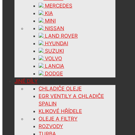
MERCEDES
KIA
MINI
NISSAN
LAND ROVER
HYUNDAI
SUZUKI
VOLVO
LANCIA
DODGE
JINÉ DÍLY
CHLADIČE OLEJE
EGR VENTILY A CHLADIČE
SPALIN
KLIKOVÉ HŘÍDELE
OLEJE A FILTRY
ROZVODY
TURBA