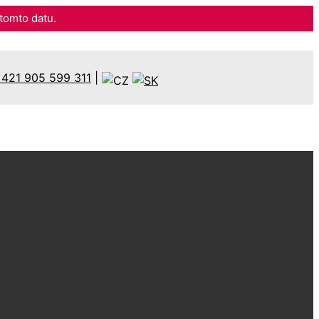
omto datu.
421 905 599 311
|