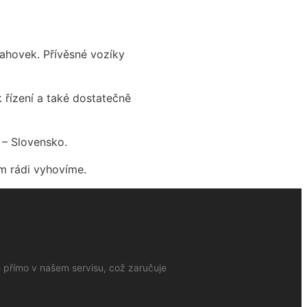
tahovek. Přívěsné vozíky
 řízení a také dostatečně
 – Slovensko.
m rádi vyhovíme.
e přímo v našem servisu, což zaručuje