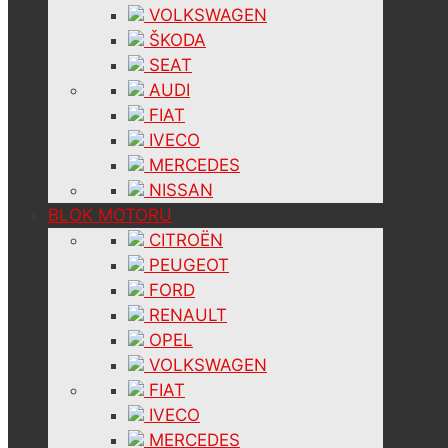
VOLKSWAGEN
ŠKODA
SEAT
AUDI
FIAT
IVECO
MERCEDES
NISSAN
BLOK MOTORU
CITROËN
PEUGEOT
FORD
RENAULT
OPEL
VOLKSWAGEN
FIAT
IVECO
MERCEDES