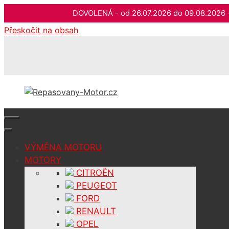
DOVOLENÁ - od 26.07.2026 do 09.08.202
Přeskočit na obsah
VÝMĚNA MOTORU
MOTORY
CITROËN
PEUGEOT
FORD
RENAULT
OPEL