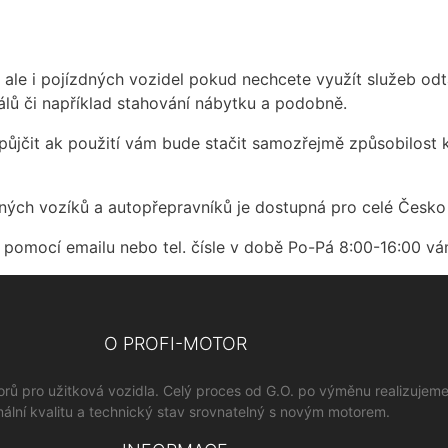
, ale i pojízdných vozidel pokud nechcete využít služeb od
iálů či například stahování nábytku a podobně.
půjčit ak použití vám bude stačit samozřejmě způsobilost k
ných vozíků a autopřepravníků je dostupná pro celé Česko
 pomocí emailu nebo tel. čísle v době Po-Pá 8:00-16:00 vá
O PROFI-MOTOR
orů pro užitková vozidla. Celý proces od G.O. po výměnu realizujem
ální kvalitu a technický stav srovnatelný s novým motorem.