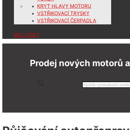
KRYT HLAVY MOTORU
VSTŘIKOVACÍ TRYSKY
VSTŘIKOVACÍ ČERPADLA
MŮJ ÚČET
Prodej nových motorů a
Products search