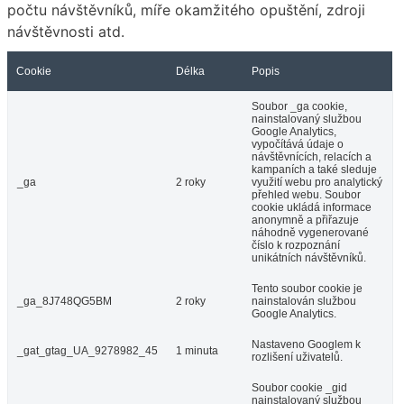
počtu návštěvníků, míře okamžitého opuštění, zdroji
návštěvnosti atd.
Cookie
Délka
Popis
Soubor _ga cookie,
nainstalovaný službou
Google Analytics,
vypočítává údaje o
návštěvnících, relacích a
kampaních a také sleduje
_ga
2 roky
využití webu pro analytický
přehled webu. Soubor
cookie ukládá informace
anonymně a přiřazuje
náhodně vygenerované
číslo k rozpoznání
unikátních návštěvníků.
Tento soubor cookie je
_ga_8J748QG5BM
2 roky
nainstalován službou
Google Analytics.
Nastaveno Googlem k
_gat_gtag_UA_9278982_45
1 minuta
rozlišení uživatelů.
Soubor cookie _gid
nainstalovaný službou