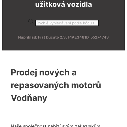
užitková vozidla
Products
search
Například: Fiat Ducato 2.3, F1AE3481D, 55274743
Prodej nových a
repasovaných motorů
Vodňany
Naše společnost nabízí svým zákazníkům