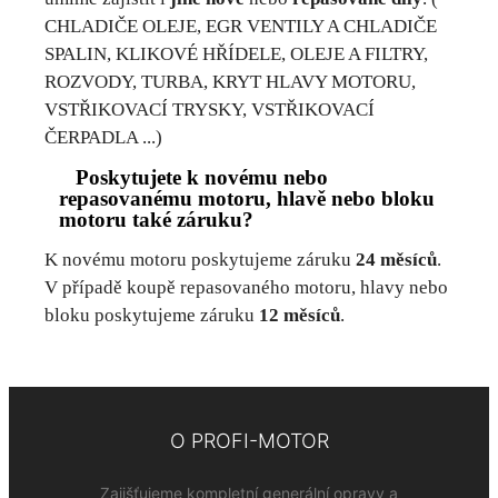
CHLADIČE OLEJE, EGR VENTILY A CHLADIČE
SPALIN, KLIKOVÉ HŘÍDELE, OLEJE A FILTRY,
ROZVODY, TURBA, KRYT HLAVY MOTORU,
VSTŘIKOVACÍ TRYSKY, VSTŘIKOVACÍ
ČERPADLA ...)
Poskytujete k novému nebo
repasovanému motoru, hlavě nebo bloku
motoru také záruku?
K novému motoru poskytujeme záruku
24 měsíců
.
V případě koupě repasovaného motoru, hlavy nebo
bloku poskytujeme záruku
12 měsíců
.
O PROFI-MOTOR
Zajišťujeme kompletní generální opravy a