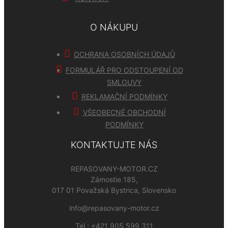
O NÁKUPU
OCHRANA OSOBNÍCH ÚDAJŮ
FORMULÁŘ PRO ODSTOUPENÍ OD
SMLOUVY
REKLAMAČNÍ PODMÍNKY
VŠEOBECNÉ OBCHODNÍ
PODMÍNKY
KONTAKTUJTE NÁS
REPASOVANY-MOTOR.CZ
Zámostie 185,
017 01 Považská Bystrica, Slovensko
info@repasovany-motor.cz
Tel.:
+421 905 599 311