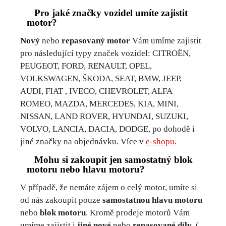
Pro jaké značky vozidel umíte zajistit
motor?
Nový
nebo
repasovaný motor
Vám umíme zajistit
pro následující typy značek vozidel: CITROËN,
PEUGEOT, FORD, RENAULT, OPEL,
VOLKSWAGEN, ŠKODA, SEAT, BMW, JEEP,
AUDI, FIAT , IVECO, CHEVROLET, ALFA
ROMEO, MAZDA, MERCEDES, KIA, MINI,
NISSAN, LAND ROVER, HYUNDAI, SUZUKI,
VOLVO, LANCIA, DACIA, DODGE, po dohodě i
jiné značky na objednávku. Více v
e-shopu
.
Mohu si zakoupit jen samostatný blok
motoru nebo hlavu motoru?
V případě, že nemáte zájem o celý motor, umíte si
od nás zakoupit pouze
samostatnou hlavu motoru
nebo
blok motoru
. Kromě prodeje motorů Vám
umíme zajistit i
jiné nové
nebo
repasované díly
. (