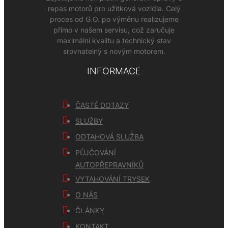
repas motorů pro užitková vozidla. Celý
proces od G.O. po výměnu realizujeme
přímo v našem servisu, což zaručuje
maximální kvalitu a technický stav
srovnatelný s novým motorem.
INFORMACE
ČASTÉ DOTAZY
SLUŽBY
ODTAHOVÁ SLUŽBA
PŮJČOVÁNÍ
AUTOPŘEPRAVNÍKŮ
VYTAHOVÁNÍ TRYSEK
O NÁS
ČLÁNKY
KONTAKT