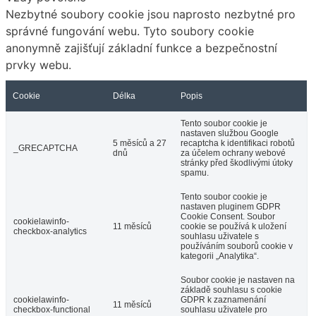
Nezbytné soubory cookie jsou naprosto nezbytné pro
správné fungování webu. Tyto soubory cookie
anonymně zajišťují základní funkce a bezpečnostní
prvky webu.
Cookie
Délka
Popis
Tento soubor cookie je
nastaven službou Google
5 měsíců a 27
recaptcha k identifikaci robotů
_GRECAPTCHA
dnů
za účelem ochrany webové
stránky před škodlivými útoky
spamu.
Tento soubor cookie je
nastaven pluginem GDPR
Cookie Consent. Soubor
cookielawinfo-
11 měsíců
cookie se používá k uložení
checkbox-analytics
souhlasu uživatele s
používáním souborů cookie v
kategorii „Analytika“.
Soubor cookie je nastaven na
základě souhlasu s cookie
cookielawinfo-
GDPR k zaznamenání
11 měsíců
checkbox-functional
souhlasu uživatele pro