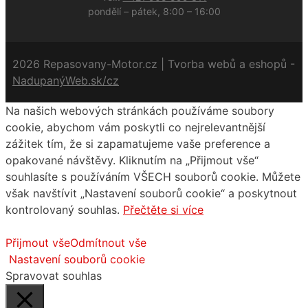
pondělí – pátek, 8:00 – 16:00
2026 Repasovany-Motor.cz | Tvorba webů a eshopů -
NadupanýWeb.sk/cz
Na našich webových stránkách používáme soubory
cookie, abychom vám poskytli co nejrelevantnější
zážitek tím, že si zapamatujeme vaše preference a
opakované návštěvy. Kliknutím na „Přijmout vše“
souhlasíte s používáním VŠECH souborů cookie. Můžete
však navštívit „Nastavení souborů cookie“ a poskytnout
kontrolovaný souhlas.
Přečtěte si více
Přijmout vše
Odmítnout vše
Nastavení souborů cookie
Spravovat souhlas