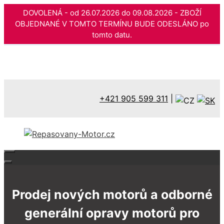
DOVOLENÁ - od 26.07.2026 do 09.08.2026 - ZBOŽÍ
OBJEDNANÉ V TOMTO TERMÍNU BUDE ODESLÁNO po
tomto datu.
Přeskočit
na
obsah
+421 905 599 311
|
Prodej nových motorů a odborné
generální opravy motorů pro