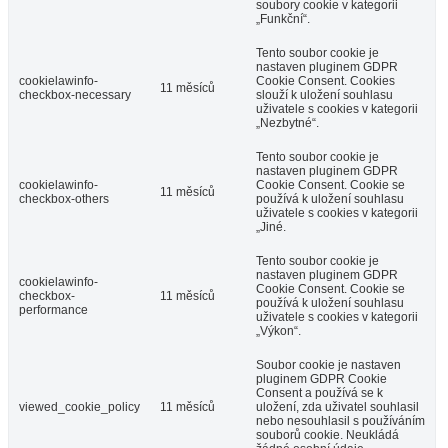
soubory cookie v kategorii
„Funkční“.
Tento soubor cookie je
nastaven pluginem GDPR
cookielawinfo-
Cookie Consent. Cookies
11 měsíců
checkbox-necessary
slouží k uložení souhlasu
uživatele s cookies v kategorii
„Nezbytné“.
Tento soubor cookie je
nastaven pluginem GDPR
cookielawinfo-
Cookie Consent. Cookie se
11 měsíců
checkbox-others
používá k uložení souhlasu
uživatele s cookies v kategorii
„Jiné.
Tento soubor cookie je
nastaven pluginem GDPR
cookielawinfo-
Cookie Consent. Cookie se
checkbox-
11 měsíců
používá k uložení souhlasu
performance
uživatele s cookies v kategorii
„Výkon“.
Soubor cookie je nastaven
pluginem GDPR Cookie
Consent a používá se k
viewed_cookie_policy
11 měsíců
uložení, zda uživatel souhlasil
nebo nesouhlasil s používáním
souborů cookie. Neukládá