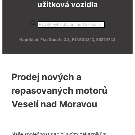
užitková vozidla
Products
search
Například: Fiat Ducato 2.3, F1AE3481D, 55274743
Prodej nových a
repasovaných motorů
Veselí nad Moravou
Naše společnost nabízí svým zákazníkům