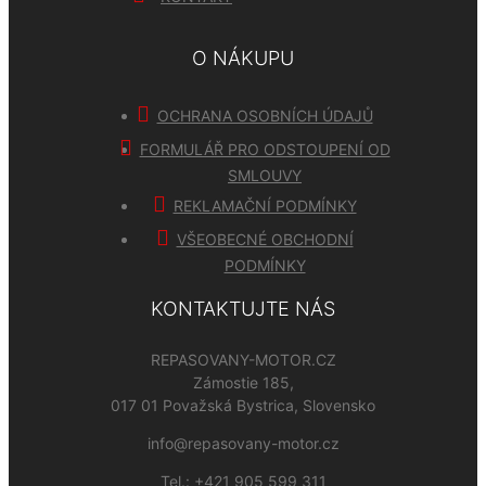
O NÁKUPU
OCHRANA OSOBNÍCH ÚDAJŮ
FORMULÁŘ PRO ODSTOUPENÍ OD
SMLOUVY
REKLAMAČNÍ PODMÍNKY
VŠEOBECNÉ OBCHODNÍ
PODMÍNKY
KONTAKTUJTE NÁS
REPASOVANY-MOTOR.CZ
Zámostie 185,
017 01 Považská Bystrica, Slovensko
info@repasovany-motor.cz
Tel.:
+421 905 599 311