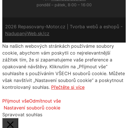
pondělí – pátek, 8:00 – 16:00
2026 Repasovany-Motor.cz | Tvorba webů a eshopů -
NadupanýWeb.sk/cz
Na našich webových stránkách používáme soubory
cookie, abychom vám poskytli co nejrelevantnější
zážitek tím, že si zapamatujeme vaše preference a
opakované návštěvy. Kliknutím na „Přijmout vše“
souhlasíte s používáním VŠECH souborů cookie. Můžete
však navštívit „Nastavení souborů cookie“ a poskytnout
kontrolovaný souhlas.
Přečtěte si více
Přijmout vše
Odmítnout vše
Nastavení souborů cookie
Spravovat souhlas