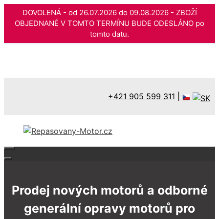
DOVOLENÁ - od 26.07.2026 do 09.08.2026 - ZBOŽÍ
OBJEDNANÉ V TOMTO TERMÍNU BUDE ODESLÁNO po
tomto datu.
Přeskočit
na
obsah
+421 905 599 311
|
Prodej nových motorů a odborné
generální opravy motorů pro