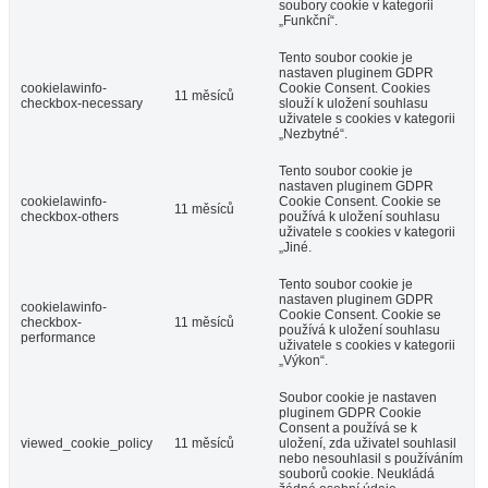
soubory cookie v kategorii
„Funkční“.
Tento soubor cookie je
nastaven pluginem GDPR
cookielawinfo-
Cookie Consent. Cookies
11 měsíců
checkbox-necessary
slouží k uložení souhlasu
uživatele s cookies v kategorii
„Nezbytné“.
Tento soubor cookie je
nastaven pluginem GDPR
cookielawinfo-
Cookie Consent. Cookie se
11 měsíců
checkbox-others
používá k uložení souhlasu
uživatele s cookies v kategorii
„Jiné.
Tento soubor cookie je
nastaven pluginem GDPR
cookielawinfo-
Cookie Consent. Cookie se
checkbox-
11 měsíců
používá k uložení souhlasu
performance
uživatele s cookies v kategorii
„Výkon“.
Soubor cookie je nastaven
pluginem GDPR Cookie
Consent a používá se k
viewed_cookie_policy
11 měsíců
uložení, zda uživatel souhlasil
nebo nesouhlasil s používáním
souborů cookie. Neukládá