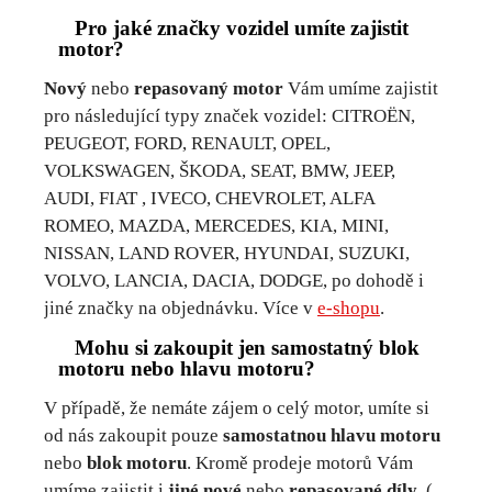
Pro jaké značky vozidel umíte zajistit
motor?
Nový
nebo
repasovaný motor
Vám umíme zajistit
pro následující typy značek vozidel: CITROËN,
PEUGEOT, FORD, RENAULT, OPEL,
VOLKSWAGEN, ŠKODA, SEAT, BMW, JEEP,
AUDI, FIAT , IVECO, CHEVROLET, ALFA
ROMEO, MAZDA, MERCEDES, KIA, MINI,
NISSAN, LAND ROVER, HYUNDAI, SUZUKI,
VOLVO, LANCIA, DACIA, DODGE, po dohodě i
jiné značky na objednávku. Více v
e-shopu
.
Mohu si zakoupit jen samostatný blok
motoru nebo hlavu motoru?
V případě, že nemáte zájem o celý motor, umíte si
od nás zakoupit pouze
samostatnou hlavu motoru
nebo
blok motoru
. Kromě prodeje motorů Vám
umíme zajistit i
jiné nové
nebo
repasované díly
. (