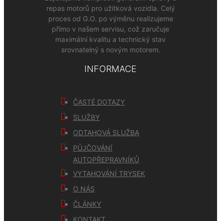
repas motorů pro užitková vozidla. Celý
proces od G.O. po výměnu realizujeme
přímo v našem servisu, což zaručuje
maximální kvalitu a technický stav
srovnatelný s novým motorem.
INFORMACE
ČASTÉ DOTAZY
SLUŽBY
ODTAHOVÁ SLUŽBA
PŮJČOVÁNÍ
AUTOPŘEPRAVNÍKŮ
VYTAHOVÁNÍ TRYSEK
O NÁS
ČLÁNKY
KONTAKT