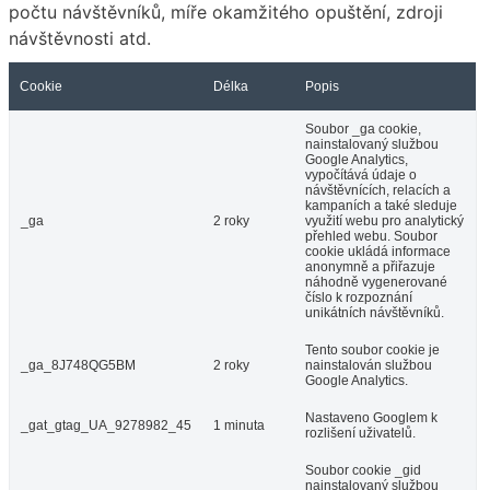
počtu návštěvníků, míře okamžitého opuštění, zdroji
návštěvnosti atd.
Cookie
Délka
Popis
Soubor _ga cookie,
nainstalovaný službou
Google Analytics,
vypočítává údaje o
návštěvnících, relacích a
kampaních a také sleduje
_ga
2 roky
využití webu pro analytický
přehled webu. Soubor
cookie ukládá informace
anonymně a přiřazuje
náhodně vygenerované
číslo k rozpoznání
unikátních návštěvníků.
Tento soubor cookie je
_ga_8J748QG5BM
2 roky
nainstalován službou
Google Analytics.
Nastaveno Googlem k
_gat_gtag_UA_9278982_45
1 minuta
rozlišení uživatelů.
Soubor cookie _gid
nainstalovaný službou