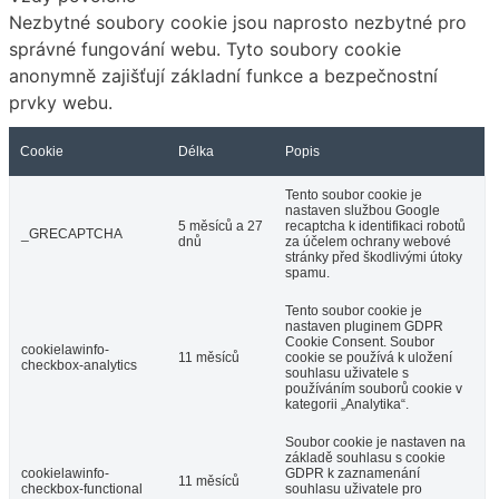
Nezbytné soubory cookie jsou naprosto nezbytné pro
správné fungování webu. Tyto soubory cookie
anonymně zajišťují základní funkce a bezpečnostní
prvky webu.
Cookie
Délka
Popis
Tento soubor cookie je
nastaven službou Google
5 měsíců a 27
recaptcha k identifikaci robotů
_GRECAPTCHA
dnů
za účelem ochrany webové
stránky před škodlivými útoky
spamu.
Tento soubor cookie je
nastaven pluginem GDPR
Cookie Consent. Soubor
cookielawinfo-
11 měsíců
cookie se používá k uložení
checkbox-analytics
souhlasu uživatele s
používáním souborů cookie v
kategorii „Analytika“.
Soubor cookie je nastaven na
základě souhlasu s cookie
cookielawinfo-
GDPR k zaznamenání
11 měsíců
checkbox-functional
souhlasu uživatele pro