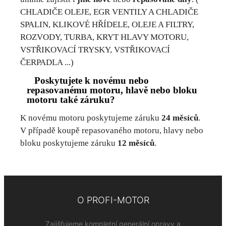
CHLADIČE OLEJE, EGR VENTILY A CHLADIČE
SPALIN, KLIKOVÉ HŘÍDELE, OLEJE A FILTRY,
ROZVODY, TURBA, KRYT HLAVY MOTORU,
VSTŘIKOVACÍ TRYSKY, VSTŘIKOVACÍ
ČERPADLA ...)
Poskytujete k novému nebo
repasovanému motoru, hlavě nebo bloku
motoru také záruku?
K novému motoru poskytujeme záruku
24 měsíců
.
V případě koupě repasovaného motoru, hlavy nebo
bloku poskytujeme záruku
12 měsíců
.
O PROFI-MOTOR
Zajišťujeme kompletní generální opravy a