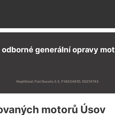
 odborné generální opravy moto
Například: Fiat Ducato 2.3, F1AE3481D, 55274743
sovaných motorů Úsov