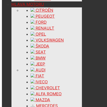
HLAVA MOTORU
CITROËN
PEUGEOT
FORD
RENAULT
OPEL
VOLKSWAGEN
ŠKODA
SEAT
BMW
JEEP
AUDI
FIAT
IVECO
CHEVROLET
ALFA ROMEO
MAZDA
MERCEDES