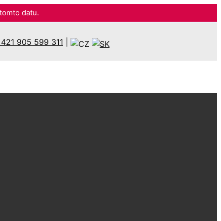
omto datu.
421 905 599 311
|