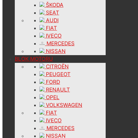
ŠKODA
SEAT
AUDI
FIAT
IVECO
MERCEDES
NISSAN
BLOK MOTORU
CITROËN
PEUGEOT
FORD
RENAULT
OPEL
VOLKSWAGEN
FIAT
IVECO
MERCEDES
NISSAN