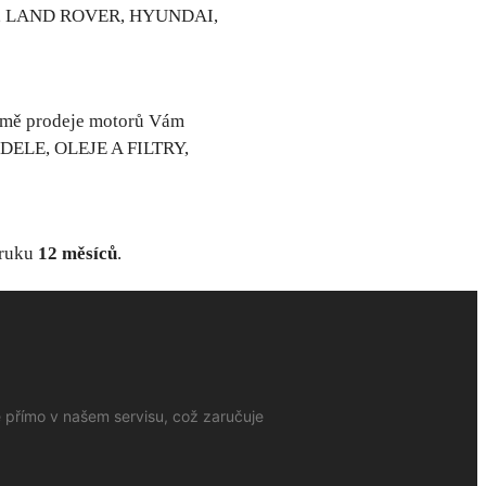
N, LAND ROVER, HYUNDAI,
omě prodeje motorů Vám
DELE, OLEJE A FILTRY,
áruku
12 měsíců
.
e přímo v našem servisu, což zaručuje