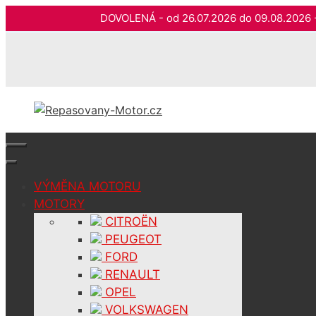
DOVOLENÁ - od 26.07.2026 do 09.08.202
Přeskočit
na
obsah
VÝMĚNA MOTORU
MOTORY
CITROËN
PEUGEOT
FORD
RENAULT
OPEL
VOLKSWAGEN