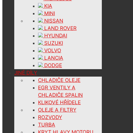
KIA
MINI
NISSAN
LAND ROVER
HYUNDAI
SUZUKI
VOLVO
LANCIA
DODGE
JINÉ DÍLY
CHLADIČE OLEJE
EGR VENTILY A
CHLADIČE SPALIN
KLIKOVÉ HŘÍDELE
OLEJE A FILTRY
ROZVODY
TURBA
KRYT HLAVY MOTORU