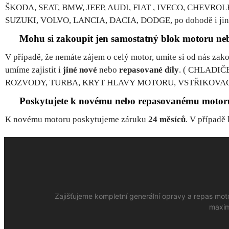
ŠKODA, SEAT, BMW, JEEP, AUDI, FIAT , IVECO, CHEVR
SUZUKI, VOLVO, LANCIA, DACIA, DODGE, po dohodě i jiné
Mohu si zakoupit jen samostatný blok motoru n
V případě, že nemáte zájem o celý motor, umíte si od nás zak
umíme zajistit i
jiné nové
nebo
repasované díly
. ( CHLADIČ
ROZVODY, TURBA, KRYT HLAVY MOTORU, VSTŘIKOVACÍ 
Poskytujete k novému nebo repasovanému motoru
K novému motoru poskytujeme záruku
24 měsíců
. V případě
Zajišťujeme kompletní generální opravy a repas mot
maxim