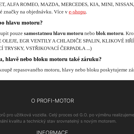
OLET, ALFA ROMEO, MAZDA, MERCEDES, KIA, MINI, NISSA
 značky na objednávku. Více v
e-shopu
.
ebo hlavu motoru?
oupit pouze
samostatnou hlavu motoru
nebo
blok motoru
. Kr
E OLEJE, EGR VENTILY A CHLADIČE SPALIN, KLIKOVÉ HŘÍ
TRYSKY, VSTŘIKOVACÍ ČERPADLA ...)
, hlavě nebo bloku motoru také záruku?
 koupě repasovaného motoru, hlavy nebo bloku poskytujeme z
O PROFI-MOTOR
orů pro užitková vozidla. Celý proces od G.O. po výměnu realizujem
ální kvalitu a technický stav srovnatelný s novým motorem.
INFORMACE