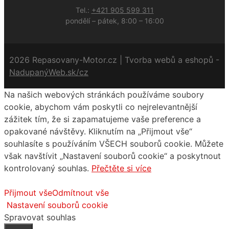
Tel.:
+421 905 599 311
pondělí – pátek, 8:00 – 16:00
2026 Repasovany-Motor.cz | Tvorba webů a eshopů -
NadupanýWeb.sk/cz
Na našich webových stránkách používáme soubory
cookie, abychom vám poskytli co nejrelevantnější
zážitek tím, že si zapamatujeme vaše preference a
opakované návštěvy. Kliknutím na „Přijmout vše“
souhlasíte s používáním VŠECH souborů cookie. Můžete
však navštívit „Nastavení souborů cookie“ a poskytnout
kontrolovaný souhlas.
Přečtěte si více
Přijmout vše
Odmítnout vše
Nastavení souborů cookie
Spravovat souhlas