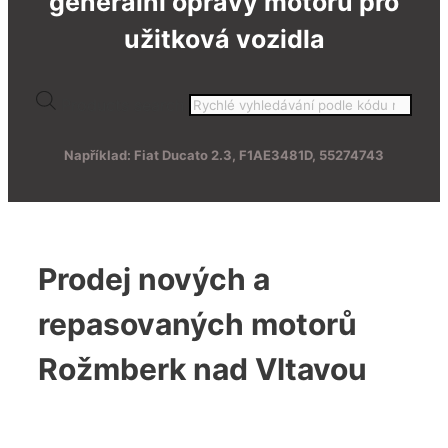
generální opravy motorů pro
užitková vozidla
Products search
Například: Fiat Ducato 2.3, F1AE3481D, 55274743
Prodej nových a
repasovaných motorů
Rožmberk nad Vltavou