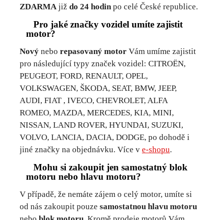
ZDARMA
již
do 24 hodin
po celé České republice.
Pro jaké značky vozidel umíte zajistit
motor?
Nový
nebo
repasovaný motor
Vám umíme zajistit
pro následující typy značek vozidel: CITROËN,
PEUGEOT, FORD, RENAULT, OPEL,
VOLKSWAGEN, ŠKODA, SEAT, BMW, JEEP,
AUDI, FIAT , IVECO, CHEVROLET, ALFA
ROMEO, MAZDA, MERCEDES, KIA, MINI,
NISSAN, LAND ROVER, HYUNDAI, SUZUKI,
VOLVO, LANCIA, DACIA, DODGE, po dohodě i
jiné značky na objednávku. Více v
e-shopu
.
Mohu si zakoupit jen samostatný blok
motoru nebo hlavu motoru?
V případě, že nemáte zájem o celý motor, umíte si
od nás zakoupit pouze
samostatnou hlavu motoru
nebo
blok motoru
. Kromě prodeje motorů Vám