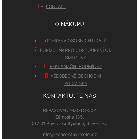
KONTAKT
O NÁKUPU
OCHRANA OSOBNÍCH ÚDAJŮ
FORMULÁŘ PRO ODSTOUPENÍ OD
SMLOUVY
REKLAMAČNÍ PODMÍNKY
VŠEOBECNÉ OBCHODNÍ
PODMÍNKY
KONTAKTUJTE NÁS
REPASOVANY-MOTOR.CZ
Zámostie 185,
017 01 Považská Bystrica, Slovensko
info@repasovany-motor.cz