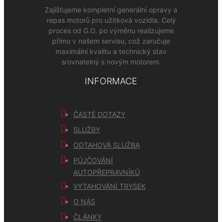
Zajišťujeme kompletní generální opravy a
repas motorů pro užitková vozidla. Celý
proces od G.O. po výměnu realizujeme
přímo v našem servisu, což zaručuje
maximální kvalitu a technický stav
srovnatelný s novým motorem.
INFORMACE
ČASTÉ DOTAZY
SLUŽBY
ODTAHOVÁ SLUŽBA
PŮJČOVÁNÍ
AUTOPŘEPRAVNÍKŮ
VYTAHOVÁNÍ TRYSEK
O NÁS
ČLÁNKY