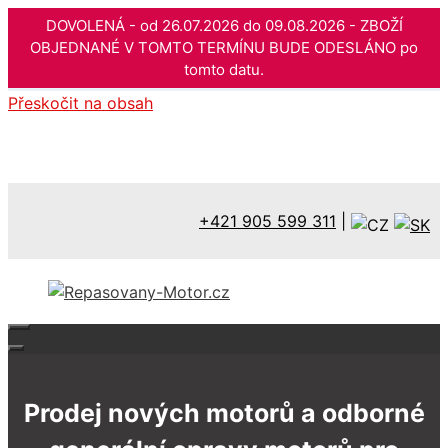
DOVOLENÁ - od 26.07.2026 do 09.08.2026 - ZBOŽÍ
OBJEDNANÉ V TOMTO TERMÍNU BUDE ODESLÁNO po
tomto datu.
Přeskočit na obsah
+421 905 599 311
|
Prodej nových motorů a odborné