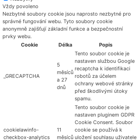
Vždy povoleno
Nezbytné soubory cookie jsou naprosto nezbytné pro
správné fungování webu. Tyto soubory cookie
anonymně zajišťují základní funkce a bezpečnostní
prvky webu.
Cookie
Délka
Popis
Tento soubor cookie je
nastaven službou Google
5
recaptcha k identifikaci
měsíců
_GRECAPTCHA
robotů za účelem
a 27
ochrany webové stránky
dnů
před škodlivými útoky
spamu.
Tento soubor cookie je
nastaven pluginem GDPR
Cookie Consent. Soubor
cookielawinfo-
11
cookie se používá k
checkbox-analytics
měsíců
uložení souhlasu uživatele