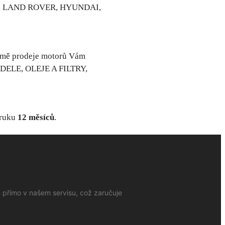
N, LAND ROVER, HYUNDAI,
omě prodeje motorů Vám
DELE, OLEJE A FILTRY,
áruku
12 měsíců
.
e přímo v našem servisu, což zaručuje