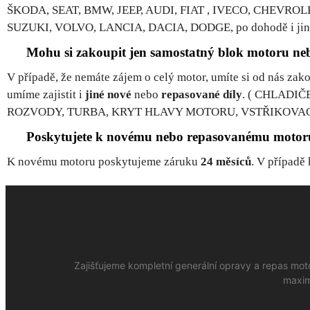
ŠKODA, SEAT, BMW, JEEP, AUDI, FIAT , IVECO, CHEVR
SUZUKI, VOLVO, LANCIA, DACIA, DODGE, po dohodě i jiné
Mohu si zakoupit jen samostatný blok motoru n
V případě, že nemáte zájem o celý motor, umíte si od nás zak
umíme zajistit i
jiné nové
nebo
repasované díly
. ( CHLADIČ
ROZVODY, TURBA, KRYT HLAVY MOTORU, VSTŘIKOVACÍ 
Poskytujete k novému nebo repasovanému motoru
K novému motoru poskytujeme záruku
24 měsíců
. V případě
Zajišťujeme kompletní generální opravy a repas mot
maxim