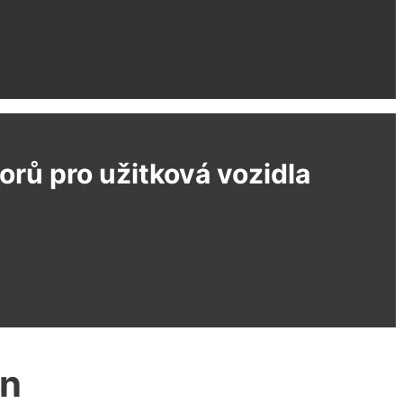
rů pro užitková vozidla
jn