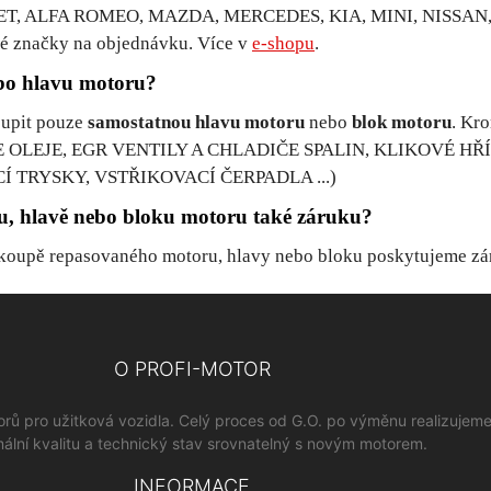
OLET, ALFA ROMEO, MAZDA, MERCEDES, KIA, MINI, NISSA
 značky na objednávku. Více v
e-shopu
.
ebo hlavu motoru?
oupit pouze
samostatnou hlavu motoru
nebo
blok motoru
. Kr
E OLEJE, EGR VENTILY A CHLADIČE SPALIN, KLIKOVÉ HŘÍ
TRYSKY, VSTŘIKOVACÍ ČERPADLA ...)
, hlavě nebo bloku motoru také záruku?
 koupě repasovaného motoru, hlavy nebo bloku poskytujeme z
O PROFI-MOTOR
orů pro užitková vozidla. Celý proces od G.O. po výměnu realizujem
ální kvalitu a technický stav srovnatelný s novým motorem.
INFORMACE