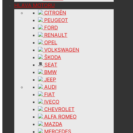
HLAVA MOTORU
CITROËN
PEUGEOT
FORD
RENAULT
OPEL
VOLKSWAGEN
ŠKODA
SEAT
BMW
JEEP
AUDI
FIAT
IVECO
CHEVROLET
ALFA ROMEO
MAZDA
MERCEDES