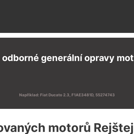
 odborné generální opravy moto
Například: Fiat Ducato 2.3, F1AE3481D, 55274743
ovaných motorů Rejšte