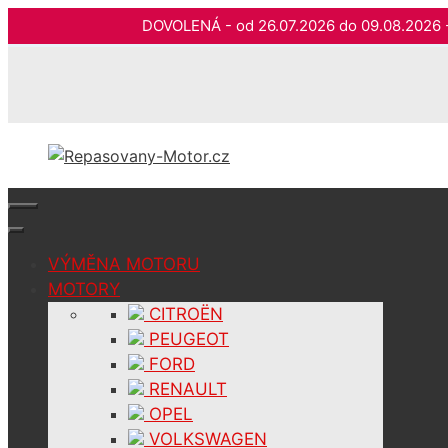
DOVOLENÁ - od 26.07.2026 do 09.08.202
Přeskočit
na
obsah
VÝMĚNA MOTORU
MOTORY
CITROËN
PEUGEOT
FORD
RENAULT
OPEL
VOLKSWAGEN