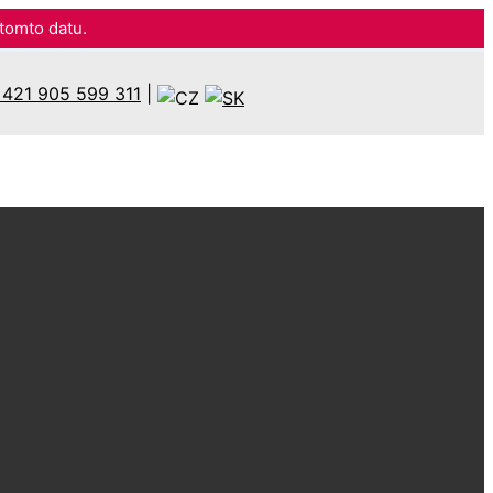
omto datu.
421 905 599 311
|