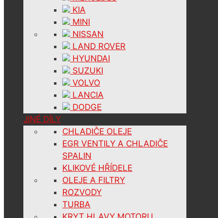
KIA
MINI
NISSAN
LAND ROVER
HYUNDAI
SUZUKI
VOLVO
LANCIA
DODGE
JINÉ DÍLY
CHLADIČE OLEJE
EGR VENTILY A CHLADIČE
SPALIN
KLIKOVÉ HŘÍDELE
OLEJE A FILTRY
ROZVODY
TURBA
KRYT HLAVY MOTORU