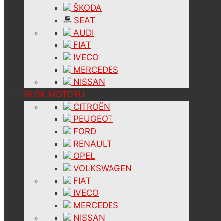
ŠKODA
SEAT
AUDI
FIAT
IVECO
MERCEDES
NISSAN
BLOK MOTORU
CITROËN
PEUGEOT
FORD
RENAULT
OPEL
VOLKSWAGEN
FIAT
IVECO
MERCEDES
NISSAN