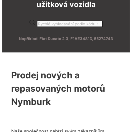
užitková vozidla
Products
search
Například: Fiat Ducato 2.3, F1AE3481D, 55274743
Prodej nových a
repasovaných motorů
Nymburk
Naše společnost nabízí svým zákazníkům