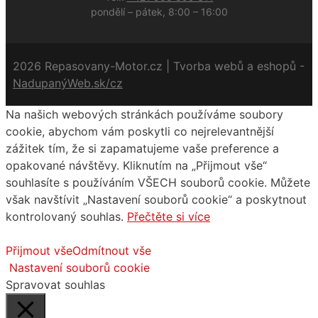
pondělí – pátek, 8:00 – 16:00
2026 Repasovany-Motor.cz | Tvorba webů a eshopů -
NadupanýWeb.sk/cz
Na našich webových stránkách používáme soubory
cookie, abychom vám poskytli co nejrelevantnější
zážitek tím, že si zapamatujeme vaše preference a
opakované návštěvy. Kliknutím na „Přijmout vše“
souhlasíte s používáním VŠECH souborů cookie. Můžete
však navštívit „Nastavení souborů cookie“ a poskytnout
kontrolovaný souhlas.
Přečtěte si více
Přijmout vše
Odmítnout vše
Nastavení souborů cookie
Spravovat souhlas