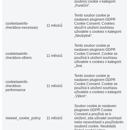
soubory cookie v kategorii
„Funkční“.
Tento soubor cookie je
nastaven pluginem GDPR
cookielawinfo-
Cookie Consent. Cookies
11 měsíců
checkbox-necessary
slouží k uložení souhlasu
uživatele s cookies v kategorii
„Nezbytné“.
Tento soubor cookie je
nastaven pluginem GDPR
cookielawinfo-
Cookie Consent. Cookie se
11 měsíců
checkbox-others
používá k uložení souhlasu
uživatele s cookies v kategorii
„Jiné.
Tento soubor cookie je
nastaven pluginem GDPR
cookielawinfo-
Cookie Consent. Cookie se
checkbox-
11 měsíců
používá k uložení souhlasu
performance
uživatele s cookies v kategorii
„Výkon“.
Soubor cookie je nastaven
pluginem GDPR Cookie
Consent a používá se k
viewed_cookie_policy
11 měsíců
uložení, zda uživatel souhlasil
nebo nesouhlasil s používáním
souborů cookie. Neukládá