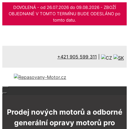
DOVOLENÁ - od 26.07.2026 do 09.08.2026 - ZBOŽÍ
OBJEDNANÉ V TOMTO TERMÍNU BUDE ODESLÁNO po
tomto datu.
Přeskočit
na
obsah
+421 905 599 311
|
Prodej nových motorů a odborné
generální opravy motorů pro