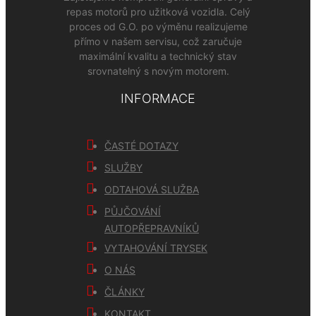
repas motorů pro užitková vozidla. Celý
proces od G.O. po výměnu realizujeme
přímo v našem servisu, což zaručuje
maximální kvalitu a technický stav
srovnatelný s novým motorem.
INFORMACE
ČASTÉ DOTAZY
SLUŽBY
ODTAHOVÁ SLUŽBA
PŮJČOVÁNÍ
AUTOPŘEPRAVNÍKŮ
VYTAHOVÁNÍ TRYSEK
O NÁS
ČLÁNKY
KONTAKT