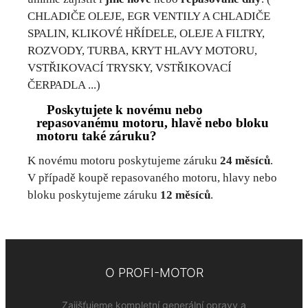
CHLADIČE OLEJE, EGR VENTILY A CHLADIČE
SPALIN, KLIKOVÉ HŘÍDELE, OLEJE A FILTRY,
ROZVODY, TURBA, KRYT HLAVY MOTORU,
VSTŘIKOVACÍ TRYSKY, VSTŘIKOVACÍ
ČERPADLA ...)
Poskytujete k novému nebo
repasovanému motoru, hlavě nebo bloku
motoru také záruku?
K novému motoru poskytujeme záruku
24 měsíců
.
V případě koupě repasovaného motoru, hlavy nebo
bloku poskytujeme záruku
12 měsíců
.
O PROFI-MOTOR
Zajišťujeme kompletní generální opravy a