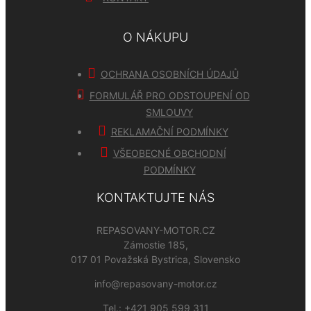
O NÁKUPU
OCHRANA OSOBNÍCH ÚDAJŮ
FORMULÁŘ PRO ODSTOUPENÍ OD
SMLOUVY
REKLAMAČNÍ PODMÍNKY
VŠEOBECNÉ OBCHODNÍ
PODMÍNKY
KONTAKTUJTE NÁS
REPASOVANY-MOTOR.CZ
Zámostie 185,
017 01 Považská Bystrica, Slovensko
info@repasovany-motor.cz
Tel.:
+421 905 599 311