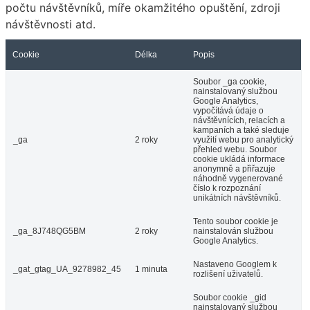
počtu návštěvníků, míře okamžitého opuštění, zdroji
návštěvnosti atd.
Cookie
Délka
Popis
Soubor _ga cookie,
nainstalovaný službou
Google Analytics,
vypočítává údaje o
návštěvnících, relacích a
kampaních a také sleduje
_ga
2 roky
využití webu pro analytický
přehled webu. Soubor
cookie ukládá informace
anonymně a přiřazuje
náhodně vygenerované
číslo k rozpoznání
unikátních návštěvníků.
Tento soubor cookie je
_ga_8J748QG5BM
2 roky
nainstalován službou
Google Analytics.
Nastaveno Googlem k
_gat_gtag_UA_9278982_45
1 minuta
rozlišení uživatelů.
Soubor cookie _gid
nainstalovaný službou