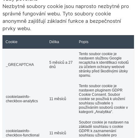
Nezbytné soubory cookie jsou naprosto nezbytné pro
správné fungování webu. Tyto soubory cookie
anonymně zajišťují základní funkce a bezpečnostní
prvky webu.
Cookie
Délka
Popis
Tento soubor cookie je
nastaven službou Google
5 měsíců a 27
recaptcha k identifikaci robotů
_GRECAPTCHA
dnů
za účelem ochrany webové
stránky před škodlivými útoky
spamu.
Tento soubor cookie je
nastaven pluginem GDPR
Cookie Consent. Soubor
cookielawinfo-
11 měsíců
cookie se používá k uložení
checkbox-analytics
souhlasu uživatele s
používáním souborů cookie v
kategorii „Analytika“.
Soubor cookie je nastaven na
základě souhlasu s cookie
cookielawinfo-
GDPR k zaznamenání
11 měsíců
checkbox-functional
souhlasu uživatele pro