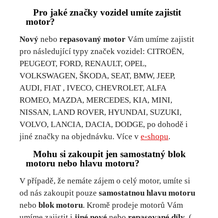
Pro jaké značky vozidel umíte zajistit
motor?
Nový
nebo
repasovaný motor
Vám umíme zajistit
pro následující typy značek vozidel: CITROËN,
PEUGEOT, FORD, RENAULT, OPEL,
VOLKSWAGEN, ŠKODA, SEAT, BMW, JEEP,
AUDI, FIAT , IVECO, CHEVROLET, ALFA
ROMEO, MAZDA, MERCEDES, KIA, MINI,
NISSAN, LAND ROVER, HYUNDAI, SUZUKI,
VOLVO, LANCIA, DACIA, DODGE, po dohodě i
jiné značky na objednávku. Více v
e-shopu
.
Mohu si zakoupit jen samostatný blok
motoru nebo hlavu motoru?
V případě, že nemáte zájem o celý motor, umíte si
od nás zakoupit pouze
samostatnou hlavu motoru
nebo
blok motoru
. Kromě prodeje motorů Vám
umíme zajistit i
jiné nové
nebo
repasované díly
. (