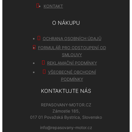
KONTAKT
O NÁKUPU
OCHRANA OSOBNÍCH ÚDAJŮ
FORMULÁŘ PRO ODSTOUPENÍ OD
SMLOUVY
REKLAMAČNÍ PODMÍNKY
VŠEOBECNÉ OBCHODNÍ
PODMÍNKY
KONTAKTUJTE NÁS
REPASOVANY-MOTOR.CZ
Zámostie 185,
017 01 Považská Bystrica, Slovensko
info@repasovany-motor.cz