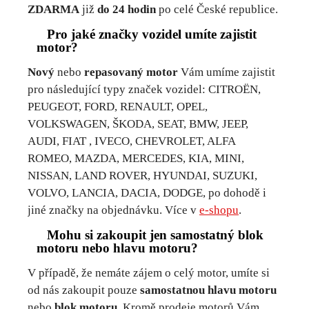
ZDARMA
již
do 24 hodin
po celé České republice.
Pro jaké značky vozidel umíte zajistit
motor?
Nový
nebo
repasovaný motor
Vám umíme zajistit
pro následující typy značek vozidel: CITROËN,
PEUGEOT, FORD, RENAULT, OPEL,
VOLKSWAGEN, ŠKODA, SEAT, BMW, JEEP,
AUDI, FIAT , IVECO, CHEVROLET, ALFA
ROMEO, MAZDA, MERCEDES, KIA, MINI,
NISSAN, LAND ROVER, HYUNDAI, SUZUKI,
VOLVO, LANCIA, DACIA, DODGE, po dohodě i
jiné značky na objednávku. Více v
e-shopu
.
Mohu si zakoupit jen samostatný blok
motoru nebo hlavu motoru?
V případě, že nemáte zájem o celý motor, umíte si
od nás zakoupit pouze
samostatnou hlavu motoru
nebo
blok motoru
. Kromě prodeje motorů Vám