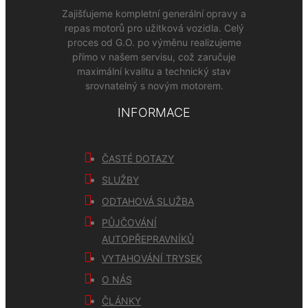
Zajišťujeme kompletní generální opravy a
repas motorů pro užitková vozidla. Celý
proces od G.O. po výměnu realizujeme
přímo v našem servisu, což zaručuje
maximální kvalitu a technický stav
srovnatelný s novým motorem.
INFORMACE
ČASTÉ DOTAZY
SLUŽBY
ODTAHOVÁ SLUŽBA
PŮJČOVÁNÍ
AUTOPŘEPRAVNÍKŮ
VYTAHOVÁNÍ TRYSEK
O NÁS
ČLÁNKY