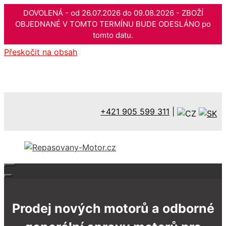
DOVOLENÁ - od 26.07.2026 do 09.08.2026 - ZBOŽÍ
OBJEDNANÉ V TOMTO TERMÍNU BUDE ODESLÁNO po
tomto datu.
Přeskočit na obsah
+421 905 599 311
|
Prodej nových motorů a odborné