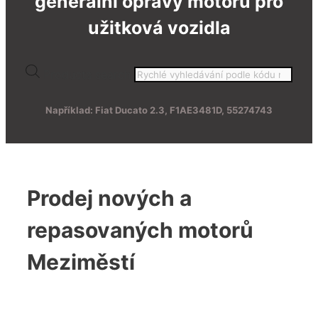
generální opravy motorů pro
užitková vozidla
Products search
Například: Fiat Ducato 2.3, F1AE3481D, 55274743
Prodej nových a
repasovaných motorů
Meziměstí