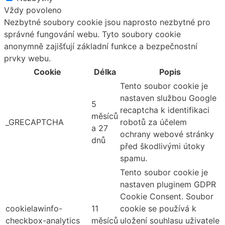
Vždy povoleno
Nezbytné soubory cookie jsou naprosto nezbytné pro
správné fungování webu. Tyto soubory cookie
anonymně zajišťují základní funkce a bezpečnostní
prvky webu.
Cookie
Délka
Popis
Tento soubor cookie je
nastaven službou Google
5
recaptcha k identifikaci
měsíců
_GRECAPTCHA
robotů za účelem
a 27
ochrany webové stránky
dnů
před škodlivými útoky
spamu.
Tento soubor cookie je
nastaven pluginem GDPR
Cookie Consent. Soubor
cookielawinfo-
11
cookie se používá k
checkbox-analytics
měsíců
uložení souhlasu uživatele