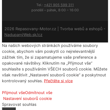
Tel.:
+421 905 599 311
pondělí – pátek, 8:00 – 16:00
2026 Repasovany-Motor.cz | Tvorba webů a eshopů -
NadupanýWeb.sk/cz
Na našich webových stránkách používáme soubory
cookie, abychom vám poskytli co nejrelevantnější
zážitek tím, že si zapamatujeme vaše preference a
opakované návštěvy. Kliknutím na „Přijmout vše“
souhlasíte s používáním VŠECH souborů cookie. Můžete
však navštívit „Nastavení souborů cookie“ a poskytnout
kontrolovaný souhlas.
Přečtěte si více
Přijmout vše
Odmítnout vše
Nastavení souborů cookie
Spravovat souhlas