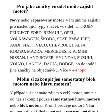
Pro jaké značky vozidel umíte zajistit
motor?
Nový
nebo
repasovaný motor
Vám umíme zajistit
pro následující typy značek vozidel: CITROËN,
PEUGEOT, FORD, RENAULT, OPEL,
VOLKSWAGEN, ŠKODA, SEAT, BMW, JEEP,
AUDI, FIAT , IVECO, CHEVROLET, ALFA
ROMEO, MAZDA, MERCEDES, KIA, MINI,
NISSAN, LAND ROVER, HYUNDAI, SUZUKI,
VOLVO, LANCIA, DACIA, DODGE, po dohodě i
jiné značky na objednávku. Více v
e-shopu
.
Mohu si zakoupit jen samostatný blok
motoru nebo hlavu motoru?
V případě, že nemáte zájem o celý motor, umíte si
od nás zakoupit pouze
samostatnou hlavu motoru
nebo
blok motoru
. Kromě prodeje motorů Vám
umíme zajistit i
jiné nové
nebo
repasované díly
. (