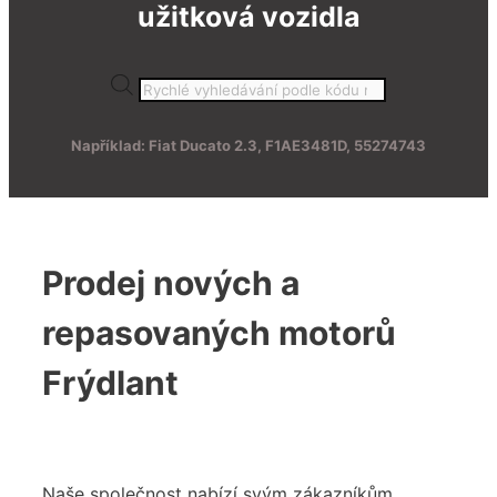
užitková vozidla
Products
search
Například: Fiat Ducato 2.3, F1AE3481D, 55274743
Prodej nových a
repasovaných motorů
Frýdlant
Naše společnost nabízí svým zákazníkům