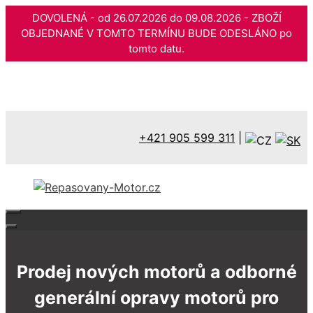
DOVOLENÁ - od 26.07.2026 do 09.08.2026 - ZBOŽÍ
OBJEDNANÉ V TOMTO TERMÍNU BUDE ODESLÁNO po
tomto datu.
Přeskočit
na
obsah
+421 905 599 311
|
Prodej nových motorů a odborné
generální opravy motorů pro