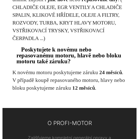
CHLADIČE OLEJE, EGR VENTILY A CHLADIČE
SPALIN, KLIKOVÉ HŘÍDELE, OLEJE A FILTRY,
ROZVODY, TURBA, KRYT HLAVY MOTORU,
VSTŘIKOVACÍ TRYSKY, VSTŘIKOVACÍ
ČERPADLA ...)
Poskytujete k novému nebo
repasovanému motoru, hlavě nebo bloku
motoru také záruku?
K novému motoru poskytujeme záruku
24 měsíců
.
V případě koupě repasovaného motoru, hlavy nebo
bloku poskytujeme záruku
12 měsíců
.
O PROFI-MOTOR
Zajišťujeme kompletní generální opravy a