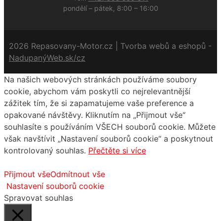
pondělí – pátek, 8:00 – 16:00
2026 Repasovany-Motor.cz | Tvorba webů a eshopů -
NadupanýWeb.sk/cz
Na našich webových stránkách používáme soubory
cookie, abychom vám poskytli co nejrelevantnější
zážitek tím, že si zapamatujeme vaše preference a
opakované návštěvy. Kliknutím na „Přijmout vše“
souhlasíte s používáním VŠECH souborů cookie. Můžete
však navštívit „Nastavení souborů cookie“ a poskytnout
kontrolovaný souhlas.
Přečtěte si více
Přijmout vše
Odmítnout vše
Nastavení souborů cookie
Spravovat souhlas