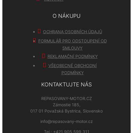
O NÁKUPU
OCHRANA OSOBNÍCH ÚDAJŮ
FORMULÁŘ PRO ODSTOUPENÍ OD
SMLOUVY
REKLAMAČNÍ PODMÍNKY
VŠEOBECNÉ OBCHODNÍ
PODMÍNKY
KONTAKTUJTE NÁS
REPASOVANY-MOTOR.CZ
Zámostie 185,
017 01 Považská Bystrica, Slovensko
info@repasovany-motor.cz
Tel.:
+421 905 599 311