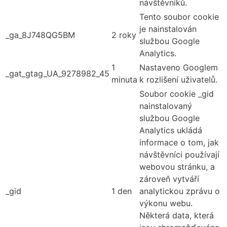
návštěvníků.
Tento soubor cookie
je nainstalován
_ga_8J748QG5BM
2 roky
službou Google
Analytics.
1
Nastaveno Googlem
_gat_gtag_UA_9278982_45
minuta
k rozlišení uživatelů.
Soubor cookie _gid
nainstalovaný
službou Google
Analytics ukládá
informace o tom, jak
návštěvníci používají
webovou stránku, a
zároveň vytváří
_gid
1 den
analytickou zprávu o
výkonu webu.
Některá data, která