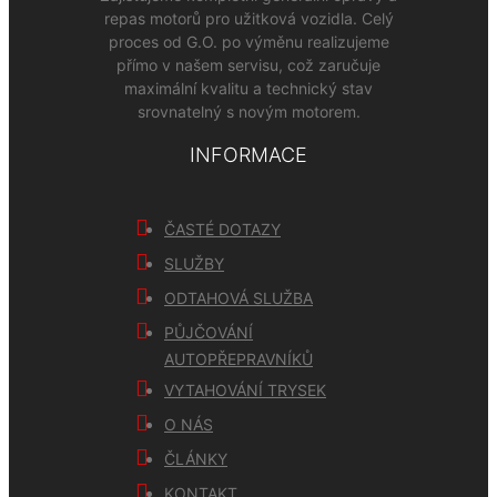
repas motorů pro užitková vozidla. Celý
proces od G.O. po výměnu realizujeme
přímo v našem servisu, což zaručuje
maximální kvalitu a technický stav
srovnatelný s novým motorem.
INFORMACE
ČASTÉ DOTAZY
SLUŽBY
ODTAHOVÁ SLUŽBA
PŮJČOVÁNÍ
AUTOPŘEPRAVNÍKŮ
VYTAHOVÁNÍ TRYSEK
O NÁS
ČLÁNKY
KONTAKT