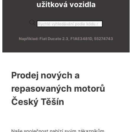
užitková vozidla
Products
search
Například: Fiat Ducato 2.3, F1AE3481D, 55274743
Prodej nových a
repasovaných motorů
Český Těšín
Naše společnost nabízí svým zákazníkům