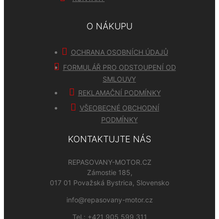
O NÁKUPU
OCHRANA OSOBNÍCH ÚDAJŮ
FORMULÁŘ PRO ODSTOUPENÍ OD
SMLOUVY
REKLAMAČNÍ PODMÍNKY
VŠEOBECNÉ OBCHODNÍ
PODMÍNKY
KONTAKTUJTE NÁS
REPASOVANY-MOTOR.CZ
Zámostie 185,
017 01 Považská Bystrica, Slovensko
info@repasovany-motor.cz
Tel.:
+421 905 599 311