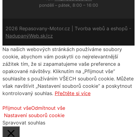
pondělí – pátek, 8:00 – 16:00
2026 Repasovany-Motor.cz | Tvorba webů a eshopů -
NadupanýWeb.sk/cz
Na našich webových stránkách používáme soubory
cookie, abychom vám poskytli co nejrelevantnější
zážitek tím, že si zapamatujeme vaše preference a
opakované návštěvy. Kliknutím na „Přijmout vše“
souhlasíte s používáním VŠECH souborů cookie. Můžete
však navštívit „Nastavení souborů cookie“ a poskytnout
kontrolovaný souhlas.
Přečtěte si více
Přijmout vše
Odmítnout vše
Nastavení souborů cookie
Spravovat souhlas