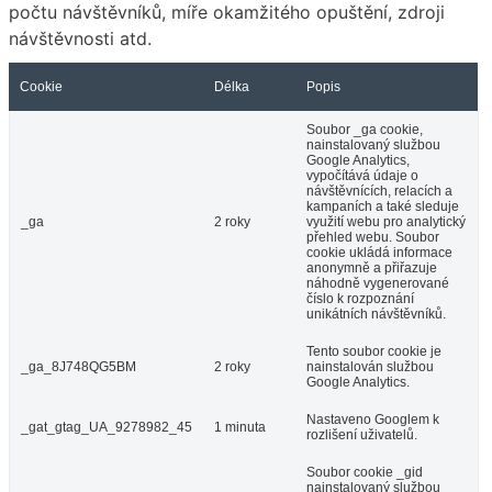
počtu návštěvníků, míře okamžitého opuštění, zdroji
návštěvnosti atd.
Cookie
Délka
Popis
Soubor _ga cookie,
nainstalovaný službou
Google Analytics,
vypočítává údaje o
návštěvnících, relacích a
kampaních a také sleduje
_ga
2 roky
využití webu pro analytický
přehled webu. Soubor
cookie ukládá informace
anonymně a přiřazuje
náhodně vygenerované
číslo k rozpoznání
unikátních návštěvníků.
Tento soubor cookie je
_ga_8J748QG5BM
2 roky
nainstalován službou
Google Analytics.
Nastaveno Googlem k
_gat_gtag_UA_9278982_45
1 minuta
rozlišení uživatelů.
Soubor cookie _gid
nainstalovaný službou