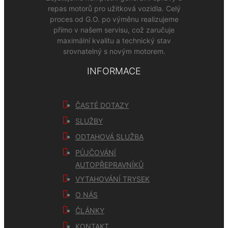
repas motorů pro užitková vozidla. Celý
proces od G.O. po výměnu realizujeme
přímo v našem servisu, což zaručuje
maximální kvalitu a technický stav
srovnatelný s novým motorem.
INFORMACE
ČASTÉ DOTAZY
SLUŽBY
ODTAHOVÁ SLUŽBA
PŮJČOVÁNÍ
AUTOPŘEPRAVNÍKŮ
VYTAHOVÁNÍ TRYSEK
O NÁS
ČLÁNKY
KONTAKT