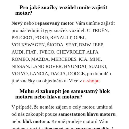
Pro jaké značky vozidel umíte zajistit
motor?
Nový
nebo
repasovaný motor
Vám umíme zajistit
pro následující typy značek vozidel: CITROËN,
PEUGEOT, FORD, RENAULT, OPEL,
VOLKSWAGEN, ŠKODA, SEAT, BMW, JEEP,
AUDI, FIAT , IVECO, CHEVROLET, ALFA
ROMEO, MAZDA, MERCEDES, KIA, MINI,
NISSAN, LAND ROVER, HYUNDAI, SUZUKI,
VOLVO, LANCIA, DACIA, DODGE, po dohodě i
jiné značky na objednávku. Více v
e-shopu
.
Mohu si zakoupit jen samostatný blok
motoru nebo hlavu motoru?
V případě, že nemáte zájem o celý motor, umíte si
od nás zakoupit pouze
samostatnou hlavu motoru
nebo
blok motoru
. Kromě prodeje motorů Vám
umíme zajistit i
jiné nové
nebo
repasované díly
. (