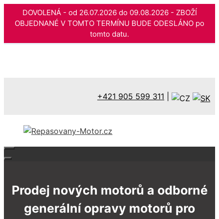
DOVOLENÁ - od 26.07.2026 do 09.08.2026 - ZBOŽÍ
OBJEDNANÉ V TOMTO TERMÍNU BUDE ODESLÁNO po
tomto datu.
Přeskočit
na
obsah
+421 905 599 311
|
Prodej nových motorů a odborné
generální opravy motorů pro