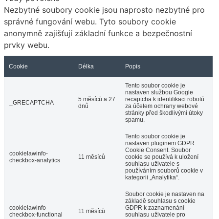
Nezbytné soubory cookie jsou naprosto nezbytné pro
správné fungování webu. Tyto soubory cookie
anonymně zajišťují základní funkce a bezpečnostní
prvky webu.
Cookie
Délka
Popis
Tento soubor cookie je
nastaven službou Google
5 měsíců a 27
recaptcha k identifikaci robotů
_GRECAPTCHA
dnů
za účelem ochrany webové
stránky před škodlivými útoky
spamu.
Tento soubor cookie je
nastaven pluginem GDPR
Cookie Consent. Soubor
cookielawinfo-
11 měsíců
cookie se používá k uložení
checkbox-analytics
souhlasu uživatele s
používáním souborů cookie v
kategorii „Analytika“.
Soubor cookie je nastaven na
základě souhlasu s cookie
cookielawinfo-
GDPR k zaznamenání
11 měsíců
checkbox-functional
souhlasu uživatele pro