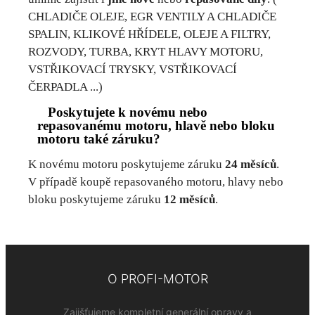
CHLADIČE OLEJE, EGR VENTILY A CHLADIČE
SPALIN, KLIKOVÉ HŘÍDELE, OLEJE A FILTRY,
ROZVODY, TURBA, KRYT HLAVY MOTORU,
VSTŘIKOVACÍ TRYSKY, VSTŘIKOVACÍ
ČERPADLA ...)
Poskytujete k novému nebo
repasovanému motoru, hlavě nebo bloku
motoru také záruku?
K novému motoru poskytujeme záruku
24 měsíců
.
V případě koupě repasovaného motoru, hlavy nebo
bloku poskytujeme záruku
12 měsíců
.
O PROFI-MOTOR
Zajišťujeme kompletní generální opravy a