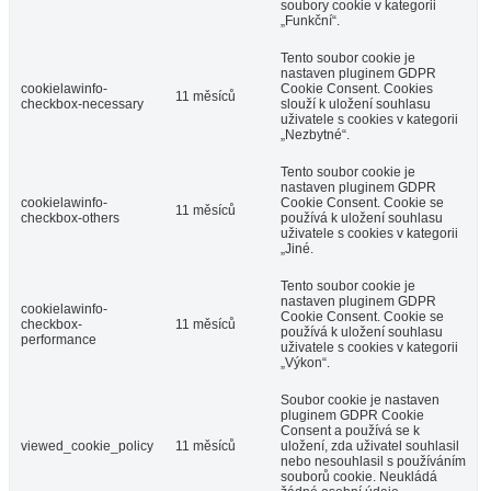
soubory cookie v kategorii
„Funkční“.
Tento soubor cookie je
nastaven pluginem GDPR
cookielawinfo-
Cookie Consent. Cookies
11 měsíců
checkbox-necessary
slouží k uložení souhlasu
uživatele s cookies v kategorii
„Nezbytné“.
Tento soubor cookie je
nastaven pluginem GDPR
cookielawinfo-
Cookie Consent. Cookie se
11 měsíců
checkbox-others
používá k uložení souhlasu
uživatele s cookies v kategorii
„Jiné.
Tento soubor cookie je
nastaven pluginem GDPR
cookielawinfo-
Cookie Consent. Cookie se
checkbox-
11 měsíců
používá k uložení souhlasu
performance
uživatele s cookies v kategorii
„Výkon“.
Soubor cookie je nastaven
pluginem GDPR Cookie
Consent a používá se k
viewed_cookie_policy
11 měsíců
uložení, zda uživatel souhlasil
nebo nesouhlasil s používáním
souborů cookie. Neukládá