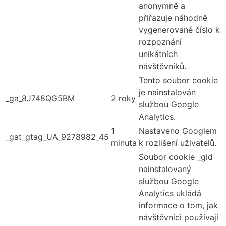
anonymně a
přiřazuje náhodně
vygenerované číslo k
rozpoznání
unikátních
návštěvníků.
Tento soubor cookie
je nainstalován
_ga_8J748QG5BM
2 roky
službou Google
Analytics.
1
Nastaveno Googlem
_gat_gtag_UA_9278982_45
minuta
k rozlišení uživatelů.
Soubor cookie _gid
nainstalovaný
službou Google
Analytics ukládá
informace o tom, jak
návštěvníci používají