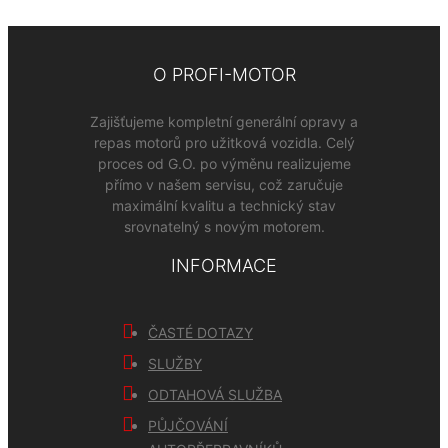
O PROFI-MOTOR
Zajišťujeme kompletní generální opravy a
repas motorů pro užitková vozidla. Celý
proces od G.O. po výměnu realizujeme
přímo v našem servisu, což zaručuje
maximální kvalitu a technický stav
srovnatelný s novým motorem.
INFORMACE
ČASTÉ DOTAZY
SLUŽBY
ODTAHOVÁ SLUŽBA
PŮJČOVÁNÍ