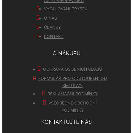
AUTOPŘEPRAVNÍKŮ
VYTAHOVÁNÍ TRYSEK
O NÁS
ČLÁNKY
KONTAKT
O NÁKUPU
OCHRANA OSOBNÍCH ÚDAJŮ
FORMULÁŘ PRO ODSTOUPENÍ OD
SMLOUVY
REKLAMAČNÍ PODMÍNKY
VŠEOBECNÉ OBCHODNÍ
PODMÍNKY
KONTAKTUJTE NÁS