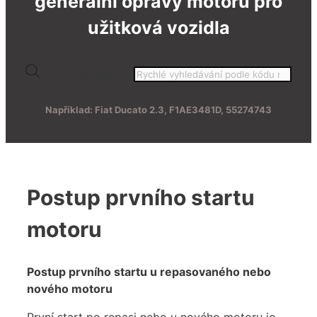
generální opravy motorů pro
užitková vozidla
Products search
Například: Fiat Ducato 2.3, F1AE3481D, 55274743
Postup prvního startu
motoru
Postup prvního startu u repasovaného nebo
nového motoru
První start po repasi nebo u nového motoru je