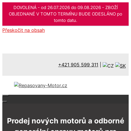
DOVOLENÁ - od 26.07.2026 do 09.08.2026 - ZBOŽÍ
OBJEDNANÉ V TOMTO TERMÍNU BUDE ODESLÁNO po
tomto datu.
Přeskočit na obsah
+421 905 599 311
|
Prodej nových motorů a odborné