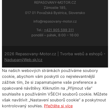
REPASOVANY-MOTOR.CZ
Zámostie 185,
017 01 Považská Bystrica, Slovensko
info@repasovany-motor.cz
Tel.:
+421 905 599 311
pondělí – pátek, 8:00 – 16:00
2026 Repasovany-Motor.cz | Tvorba webů a eshopů -
NadupanýWeb.sk/cz
Na našich webových stránkách používáme soubory
cookie, abychom vám poskytli co nejrelevantnější
zážitek tím, že si zapamatujeme vaše preference a
opakované návštěvy. Kliknutím na „Přijmout vše“
souhlasíte s používáním VŠECH souborů cookie. Můžete
však navštívit „Nastavení souborů cookie“ a poskytnout
kontrolovaný souhlas.
Přečtěte si více