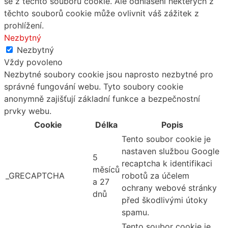
se z těchto souborů cookie. Ale odhlášení některých z
těchto souborů cookie může ovlivnit váš zážitek z
prohlížení.
Nezbytný
Nezbytný
Vždy povoleno
Nezbytné soubory cookie jsou naprosto nezbytné pro
správné fungování webu. Tyto soubory cookie
anonymně zajišťují základní funkce a bezpečnostní
prvky webu.
Cookie
Délka
Popis
Tento soubor cookie je
nastaven službou Google
5
recaptcha k identifikaci
měsíců
_GRECAPTCHA
robotů za účelem
a 27
ochrany webové stránky
dnů
před škodlivými útoky
spamu.
Tento soubor cookie je