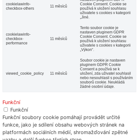
cookielawinfo-
Cookie Consent. Cookie se
11 měsíců
checkbox-others
používá k uložení souhlasu
uživatele s cookies v kategorii
„Jiné.
Tento soubor cookie je
nastaven pluginem GDPR
cookielawinfo-
Cookie Consent. Cookie se
checkbox-
11 měsíců
používá k uložení souhlasu
performance
uživatele s cookies v kategorii
„Výkon“.
Soubor cookie je nastaven
pluginem GDPR Cookie
Consent a používá se k
viewed_cookie_policy
11 měsíců
uložení, zda uživatel souhlasil
nebo nesouhlasil s používáním
souborů cookie. Neukládá
žádné osobní údaje.
Funkční
Funkční
Funkční soubory cookie pomáhají provádět určité
funkce, jako je sdílení obsahu webových stránek na
platformách sociálních médií, shromažďování zpětné
vazby a další funkce třetích stran.