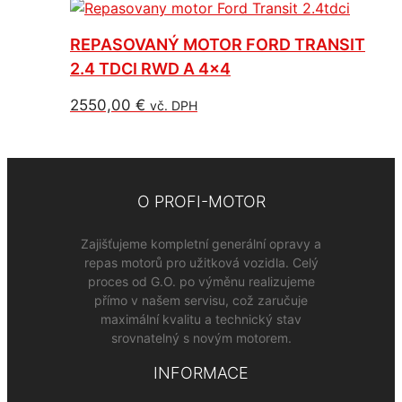
REPASOVANÝ MOTOR FORD TRANSIT
2.4 TDCI RWD A 4×4
2550,00
€
vč. DPH
O PROFI-MOTOR
Zajišťujeme kompletní generální opravy a
repas motorů pro užitková vozidla. Celý
proces od G.O. po výměnu realizujeme
přímo v našem servisu, což zaručuje
maximální kvalitu a technický stav
srovnatelný s novým motorem.
INFORMACE