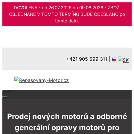
DOVOLENÁ - od 26.07.2026 do 09.08.2026 - ZBOŽÍ
OBJEDNANÉ V TOMTO TERMÍNU BUDE ODESLÁNO po
tomto datu.
Přeskočit
na
obsah
+421 905 599 311
|
Prodej nových motorů a odborné
generální opravy motorů pro