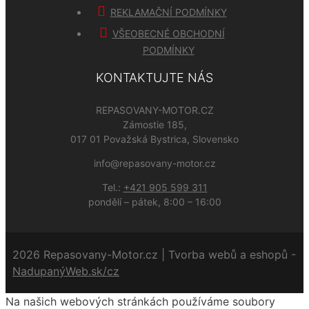
REKLAMAČNÍ PODMÍNKY
VŠEOBECNÉ OBCHODNÍ
PODMÍNKY
KONTAKTUJTE NÁS
REPASOVANY-MOTOR.CZ
Zámostie 185,
017 01 Považská Bystrica, Slovensko
info@repasovany-motor.cz
Tel.:
+421 905 599 311
pondělí – pátek, 8:00 – 16:00
2026 Repasovany-Motor.cz | Tvorba webů a eshopů -
NadupanýWeb.sk/cz
Na našich webových stránkách používáme soubory