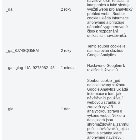
návštěvnících, relacích a
kampaních a také sleduje
_ga
2 roky
využití webu pro analytický
přehled webu. Soubor
cookie ukládá informace
anonymně a přiřazuje
náhodně vygenerované
číslo k rozpoznání
unikátních návštěvníků.
Tento soubor cookie je
_ga_8J748QG5BM
2 roky
nainstalován službou
Google Analytics.
Nastaveno Googlem k
_gat_gtag_UA_9278982_45
1 minuta
rozlišení uživatelů.
Soubor cookie _gid
nainstalovaný službou
Google Analytics ukládá
informace o tom, jak
návštěvníci používají
webovou stránku, a
zároveň vytváří
_gid
1 den
analytickou zprávu o
výkonu webu. Některá
data, která jsou
shromažďována, zahrnují
počet návštěvníků, jejich
zdroj a stránky, které
anonymně navštěvují.