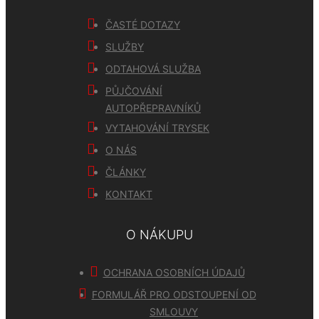
ČASTÉ DOTAZY
SLUŽBY
ODTAHOVÁ SLUŽBA
PŮJČOVÁNÍ
AUTOPŘEPRAVNÍKŮ
VYTAHOVÁNÍ TRYSEK
O NÁS
ČLÁNKY
KONTAKT
O NÁKUPU
OCHRANA OSOBNÍCH ÚDAJŮ
FORMULÁŘ PRO ODSTOUPENÍ OD
SMLOUVY