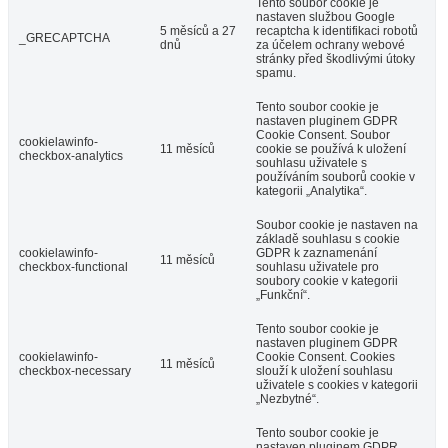
Tento soubor cookie je
nastaven službou Google
5 měsíců a 27
recaptcha k identifikaci robotů
_GRECAPTCHA
dnů
za účelem ochrany webové
stránky před škodlivými útoky
spamu.
Tento soubor cookie je
nastaven pluginem GDPR
Cookie Consent. Soubor
cookielawinfo-
11 měsíců
cookie se používá k uložení
checkbox-analytics
souhlasu uživatele s
používáním souborů cookie v
kategorii „Analytika“.
Soubor cookie je nastaven na
základě souhlasu s cookie
cookielawinfo-
GDPR k zaznamenání
11 měsíců
checkbox-functional
souhlasu uživatele pro
soubory cookie v kategorii
„Funkční“.
Tento soubor cookie je
nastaven pluginem GDPR
cookielawinfo-
Cookie Consent. Cookies
11 měsíců
checkbox-necessary
slouží k uložení souhlasu
uživatele s cookies v kategorii
„Nezbytné“.
Tento soubor cookie je
nastaven pluginem GDPR