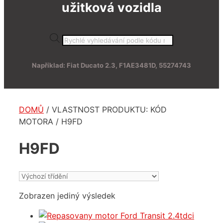
užitková vozidla
Products
search
Například: Fiat Ducato 2.3, F1AE3481D, 55274743
DOMŮ
/ VLASTNOST PRODUKTU: KÓD
MOTORA / H9FD
H9FD
Zobrazen jediný výsledek