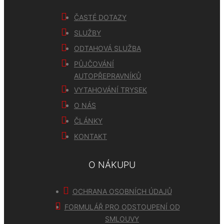
ČASTÉ DOTAZY
SLUŽBY
ODTAHOVÁ SLUŽBA
PŮJČOVÁNÍ
AUTOPŘEPRAVNÍKŮ
VYTAHOVÁNÍ TRYSEK
O NÁS
ČLÁNKY
KONTAKT
O NÁKUPU
OCHRANA OSOBNÍCH ÚDAJŮ
FORMULÁŘ PRO ODSTOUPENÍ OD
SMLOUVY