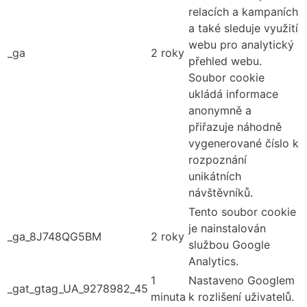
relacích a kampaních
a také sleduje využití
webu pro analytický
_ga
2 roky
přehled webu.
Soubor cookie
ukládá informace
anonymně a
přiřazuje náhodně
vygenerované číslo k
rozpoznání
unikátních
návštěvníků.
Tento soubor cookie
je nainstalován
_ga_8J748QG5BM
2 roky
službou Google
Analytics.
1
Nastaveno Googlem
_gat_gtag_UA_9278982_45
minuta
k rozlišení uživatelů.