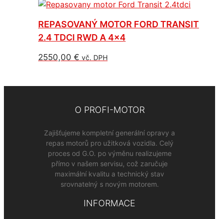
REPASOVANÝ MOTOR FORD TRANSIT
2.4 TDCI RWD A 4×4
2550,00
€
vč. DPH
O PROFI-MOTOR
Zajišťujeme kompletní generální opravy a
repas motorů pro užitková vozidla. Celý
proces od G.O. po výměnu realizujeme
přímo v našem servisu, což zaručuje
maximální kvalitu a technický stav
srovnatelný s novým motorem.
INFORMACE