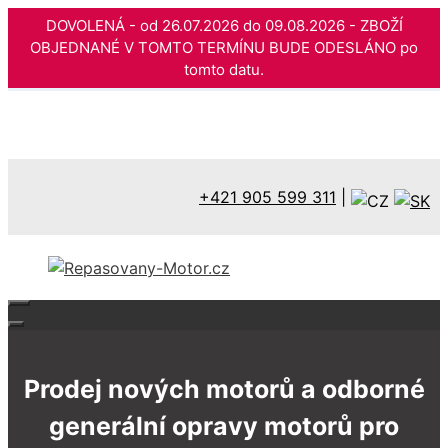
DOVOLENÁ - od 26.07.2026 do 09.08.2026 - ZBOŽÍ
OBJEDNANÉ V TOMTO TERMÍNU BUDE ODESLÁNO po
tomto datu.
Přeskočit
na
obsah
+421 905 599 311
|
Prodej nových motorů a odborné
generální opravy motorů pro