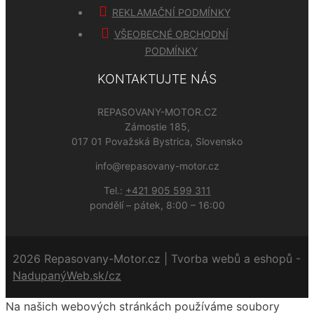
REKLAMAČNÍ PODMÍNKY
VŠEOBECNÉ OBCHODNÍ
PODMÍNKY
KONTAKTUJTE NÁS
REPASOVANY-MOTOR.CZ
Zámostie 185,
017 01 Považská Bystrica, Slovensko
info@repasovany-motor.cz
Tel.:
+421 905 599 311
pondělí – pátek, 8:00 – 16:00
2026 Repasovany-Motor.cz | Tvorba webů a eshopů -
NadupanýWeb.sk/cz
Na našich webových stránkách používáme soubory