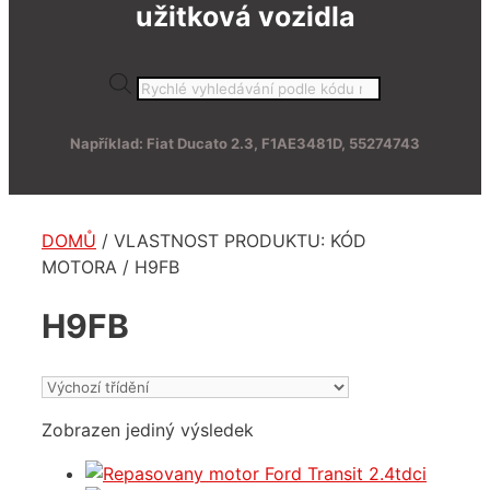
užitková vozidla
Products
search
Například: Fiat Ducato 2.3, F1AE3481D, 55274743
DOMŮ
/ VLASTNOST PRODUKTU: KÓD
MOTORA / H9FB
H9FB
Zobrazen jediný výsledek