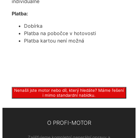
individuálně
Platba:
Dobírka
Platba na pobočce v hotovosti
Platba kartou není možná
Nenašli jste motor nebo díl, který hledáte? Máme řešení
i mimo standardní nabídku.
O PROFI-MOTOR
Zajišťujeme kompletní generální opravy a