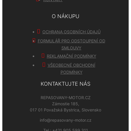
O NÁKUPU
OCHRANA OSOBNÍCH ÚDAJŮ
FORMULÁŘ PRO ODSTOUPENÍ OD
SMLOUVY
REKLAMAČNÍ PODMÍNKY
VŠEOBECNÉ OBCHODNÍ
PODMÍNKY
KONTAKTUJTE NÁS
REPASOVANY-MOTOR.CZ
Zámostie 185,
017 01 Považská Bystrica, Slovensko
info@repasovany-motor.cz
Tel.:
+421 905 599 311