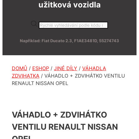
užitková vozidla
Products
search
Například: Fiat Ducato 2.3, F1AE3481D, 55274743
DOMŮ
/
ESHOP
/
JINÉ DÍLY
/
VÁHADLA
ZDVIHATKA
/ VÁHADLO + ZDVIHÁTKO VENTILU
RENAULT NISSAN OPEL
VÁHADLO + ZDVIHÁTKO
VENTILU RENAULT NISSAN
OPEL