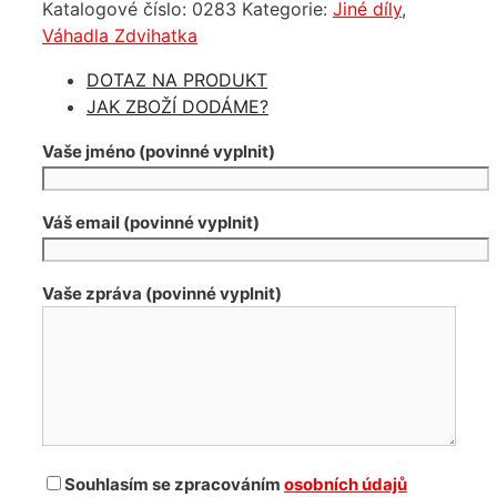
Katalogové číslo:
0283
Kategorie:
Jiné díly
,
Renault
Váhadla Zdvihatka
Nissan
Opel
DOTAZ NA PRODUKT
množství
JAK ZBOŽÍ DODÁME?
Vaše jméno (povinné vyplnit)
Váš email (povinné vyplnit)
Vaše zpráva (povinné vyplnit)
Souhlasím se zpracováním
osobních údajů