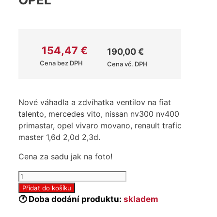
154,47
€
190,00
€
Cena bez DPH
Cena vč. DPH
Nové váhadla a zdvíhatka ventilov na fiat
talento, mercedes vito, nissan nv300 nv400
primastar, opel vivaro movano, renault trafic
master 1,6d 2,0d 2,3d.
Cena za sadu jak na foto!
Váhadlo
+
Přidat do košíku
Zdvihátko
🕐 Doba dodání produktu:
skladem
ventilu