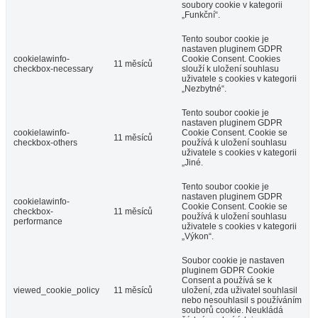
soubory cookie v kategorii
„Funkční“.
Tento soubor cookie je
nastaven pluginem GDPR
cookielawinfo-
Cookie Consent. Cookies
11 měsíců
checkbox-necessary
slouží k uložení souhlasu
uživatele s cookies v kategorii
„Nezbytné“.
Tento soubor cookie je
nastaven pluginem GDPR
cookielawinfo-
Cookie Consent. Cookie se
11 měsíců
checkbox-others
používá k uložení souhlasu
uživatele s cookies v kategorii
„Jiné.
Tento soubor cookie je
nastaven pluginem GDPR
cookielawinfo-
Cookie Consent. Cookie se
checkbox-
11 měsíců
používá k uložení souhlasu
performance
uživatele s cookies v kategorii
„Výkon“.
Soubor cookie je nastaven
pluginem GDPR Cookie
Consent a používá se k
viewed_cookie_policy
11 měsíců
uložení, zda uživatel souhlasil
nebo nesouhlasil s používáním
souborů cookie. Neukládá