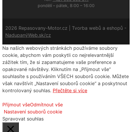
pondělí – pátek, 8:00 – 16:00
2026 Repasovany-Motor.cz | Tvorba webů a eshopů -
NadupanýWeb.sk/cz
Na našich webových stránkách používáme soubory
cookie, abychom vám poskytli co nejrelevantnější
zážitek tím, že si zapamatujeme vaše preference a
opakované návštěvy. Kliknutím na „Přijmout vše“
souhlasíte s používáním VŠECH souborů cookie. Můžete
však navštívit „Nastavení souborů cookie“ a poskytnout
kontrolovaný souhlas.
Přečtěte si více
Přijmout vše
Odmítnout vše
Nastavení souborů cookie
Spravovat souhlas