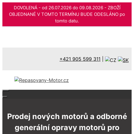
DOVOLENÁ - od 26.07.2026 do 09.08.2026 - ZBOŽÍ
OBJEDNANÉ V TOMTO TERMÍNU BUDE ODESLÁNO po
tomto datu.
Přeskočit
na
obsah
+421 905 599 311
|
Prodej nových motorů a odborné
generální opravy motorů pro