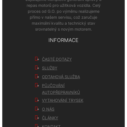
repas motorů pro užitková vozidla. Celý
proces od G.O. po výměnu realizujeme
přímo v našem servisu, což zaručuje
maximální kvalitu a technický stav
srovnatelný s novým motorem.
INFORMACE
ČASTÉ DOTAZY
SLUŽBY
ODTAHOVÁ SLUŽBA
PŮJČOVÁNÍ
AUTOPŘEPRAVNÍKŮ
VYTAHOVÁNÍ TRYSEK
O NÁS
ČLÁNKY
KONTAKT