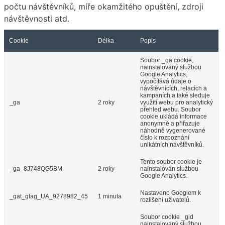
počtu návštěvníků, míře okamžitého opuštění, zdroji
návštěvnosti atd.
Cookie
Délka
Popis
Soubor _ga cookie,
nainstalovaný službou
Google Analytics,
vypočítává údaje o
návštěvnících, relacích a
kampaních a také sleduje
_ga
2 roky
využití webu pro analytický
přehled webu. Soubor
cookie ukládá informace
anonymně a přiřazuje
náhodně vygenerované
číslo k rozpoznání
unikátních návštěvníků.
Tento soubor cookie je
_ga_8J748QG5BM
2 roky
nainstalován službou
Google Analytics.
Nastaveno Googlem k
_gat_gtag_UA_9278982_45
1 minuta
rozlišení uživatelů.
Soubor cookie _gid
nainstalovaný službou