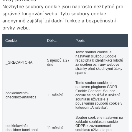
Nezbytné soubory cookie jsou naprosto nezbytné pro
správné fungování webu. Tyto soubory cookie
anonymně zajišťují základní funkce a bezpečnostní
prvky webu.
Cookie
Délka
Popis
Tento soubor cookie je
nastaven službou Google
5 měsíců a 27
recaptcha k identifikaci robotů
_GRECAPTCHA
dnů
za účelem ochrany webové
stránky před škodlivými útoky
spamu.
Tento soubor cookie je
nastaven pluginem GDPR
Cookie Consent. Soubor
cookielawinfo-
11 měsíců
cookie se používá k uložení
checkbox-analytics
souhlasu uživatele s
používáním souborů cookie v
kategorii „Analytika“.
Soubor cookie je nastaven na
základě souhlasu s cookie
cookielawinfo-
GDPR k zaznamenání
11 měsíců
checkbox-functional
souhlasu uživatele pro