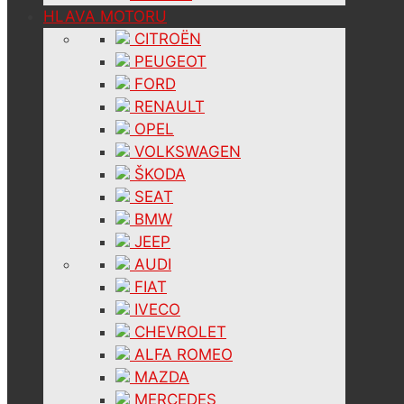
HLAVA MOTORU
CITROËN
PEUGEOT
FORD
RENAULT
OPEL
VOLKSWAGEN
ŠKODA
SEAT
BMW
JEEP
AUDI
FIAT
IVECO
CHEVROLET
ALFA ROMEO
MAZDA
MERCEDES