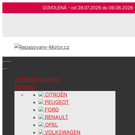
DOVOLENÁ - od 26.07.2026 do 09.08.202
Přeskočit
na
obsah
VÝMĚNA MOTORU
MOTORY
CITROËN
PEUGEOT
FORD
RENAULT
OPEL
VOLKSWAGEN