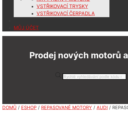
VSTŘIKOVACÍ TRYSKY
VSTŘIKOVACÍ ČERPADLA
MŮJ ÚČET
Prodej nových motorů a
Products
search
DOMŮ
/
ESHOP
/
REPASOVANÉ MOTORY
/
AUDI
/ REPAS