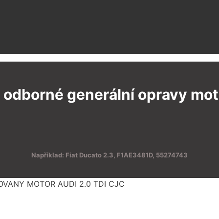
 odborné generální opravy moto
Například: Fiat Ducato 2.3, F1AE3481D, 55274743
OVANY MOTOR AUDI 2.0 TDI CJC