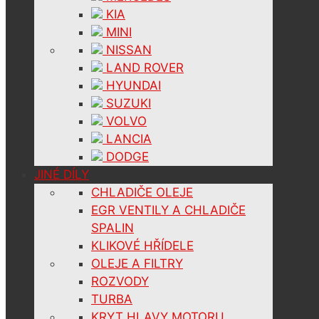
KIA
MINI
NISSAN
LAND ROVER
HYUNDAI
SUZUKI
VOLVO
LANCIA
DODGE
JINÉ DÍLY
CHLADIČE OLEJE
EGR VENTILY A CHLADIČE
SPALIN
KLIKOVÉ HŘÍDELE
OLEJE A FILTRY
ROZVODY
TURBA
KRYT HLAVY MOTORU