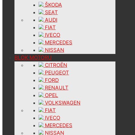
ŠKODA
SEAT
AUDI
FIAT
IVECO
MERCEDES
NISSAN
BLOK MOTORU
CITROËN
PEUGEOT
FORD
RENAULT
OPEL
VOLKSWAGEN
FIAT
IVECO
MERCEDES
NISSAN