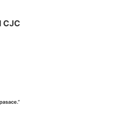
I CJC
pasace.”