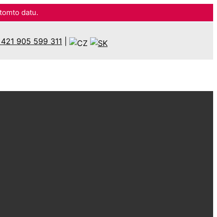
omto datu.
421 905 599 311
|