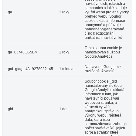
návštěvnících, relacích a
kampaních a také sleduje
_ga
2 roky
využití webu pro analytický
přehled webu. Soubor
cookie ukládá informace
anonymně a přiřazuje
náhodně vygenerované
číslo k rozpoznání
unikátních návštěvníků.
Tento soubor cookie je
_ga_8J748QG5BM
2 roky
nainstalován službou
Google Analytics.
Nastaveno Googlem k
_gat_gtag_UA_9278982_45
1 minuta
rozlišení uživatelů.
Soubor cookie _gid
nainstalovaný službou
Google Analytics ukládá
informace o tom, jak
návštěvníci používají
webovou stránku, a
zároveň vytváří
_gid
1 den
analytickou zprávu o
výkonu webu. Některá
data, která jsou
shromažďována, zahrnují
počet návštěvníků, jejich
zdroj a stránky, které