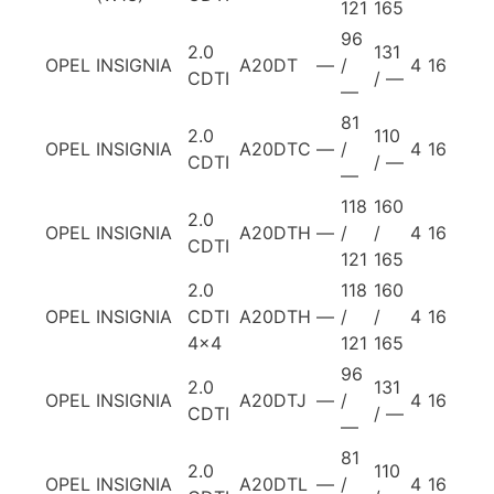
121
165
96
2.0
131
OPEL
INSIGNIA
A20DT
—
/
4
16
CDTI
/ —
—
81
2.0
110
OPEL
INSIGNIA
A20DTC
—
/
4
16
CDTI
/ —
—
118
160
2.0
OPEL
INSIGNIA
A20DTH
—
/
/
4
16
CDTI
121
165
2.0
118
160
OPEL
INSIGNIA
CDTI
A20DTH
—
/
/
4
16
4×4
121
165
96
2.0
131
OPEL
INSIGNIA
A20DTJ
—
/
4
16
CDTI
/ —
—
81
2.0
110
OPEL
INSIGNIA
A20DTL
—
/
4
16