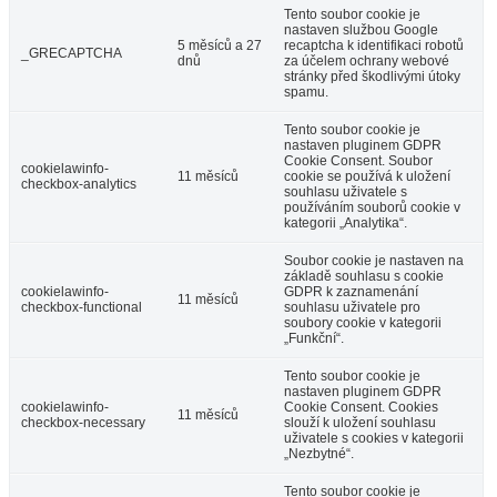
Tento soubor cookie je
nastaven službou Google
5 měsíců a 27
recaptcha k identifikaci robotů
_GRECAPTCHA
dnů
za účelem ochrany webové
stránky před škodlivými útoky
spamu.
Tento soubor cookie je
nastaven pluginem GDPR
Cookie Consent. Soubor
cookielawinfo-
11 měsíců
cookie se používá k uložení
checkbox-analytics
souhlasu uživatele s
používáním souborů cookie v
kategorii „Analytika“.
Soubor cookie je nastaven na
základě souhlasu s cookie
cookielawinfo-
GDPR k zaznamenání
11 měsíců
checkbox-functional
souhlasu uživatele pro
soubory cookie v kategorii
„Funkční“.
Tento soubor cookie je
nastaven pluginem GDPR
cookielawinfo-
Cookie Consent. Cookies
11 měsíců
checkbox-necessary
slouží k uložení souhlasu
uživatele s cookies v kategorii
„Nezbytné“.
Tento soubor cookie je