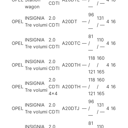
CDTI
/ —
wagon
—
96
INSIGNIA
2.0
131
OPEL
A20DT
—
/
4
16
Tre volumi
CDTI
/ —
—
81
INSIGNIA
2.0
110
OPEL
A20DTC
—
/
4
16
Tre volumi
CDTI
/ —
—
118
160
INSIGNIA
2.0
OPEL
A20DTH
—
/
/
4
16
Tre volumi
CDTI
121
165
2.0
118
160
INSIGNIA
OPEL
CDTI
A20DTH
—
/
/
4
16
Tre volumi
4×4
121
165
96
INSIGNIA
2.0
131
OPEL
A20DTJ
—
/
4
16
Tre volumi
CDTI
/ —
—
81
INSIGNIA
2.0
110