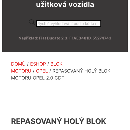
užitková vozidla
Products
search
Například: Fiat Ducato 2.3, F1AE3481D, 55274743
DOMŮ
/
ESHOP
/
BLOK
MOTORU
/
OPEL
/ REPASOVANÝ HOLÝ BLOK
MOTORU OPEL 2.0 CDTI
REPASOVANÝ HOLÝ BLOK