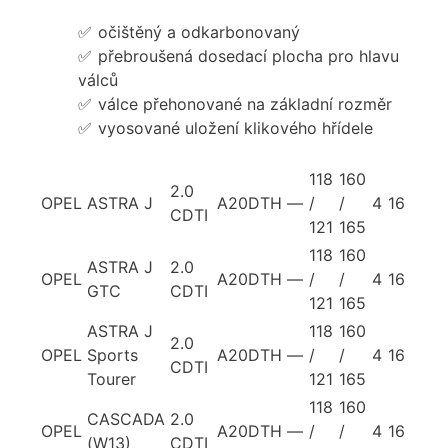
očištěný a odkarbonovaný
přebroušená dosedací plocha pro hlavu
válců
válce přehonované na základní rozměr
vyosované uložení klikového hřídele
118
160
2.0
OPEL
ASTRA J
A20DTH
—
/
/
4
16
CDTI
121
165
118
160
ASTRA J
2.0
OPEL
A20DTH
—
/
/
4
16
GTC
CDTI
121
165
ASTRA J
118
160
2.0
OPEL
Sports
A20DTH
—
/
/
4
16
CDTI
Tourer
121
165
118
160
CASCADA
2.0
OPEL
A20DTH
—
/
/
4
16
(W13)
CDTI