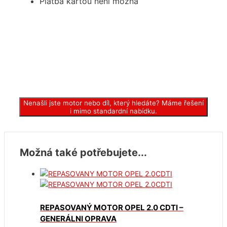
Platba kartou není možná
Nenašli jste motor nebo díl, který hledáte? Máme řešení
i mimo standardní nabídku.
Možná také potřebujete...
REPASOVANÝ MOTOR OPEL 2.0 CDTI –
GENERÁLNI OPRAVA