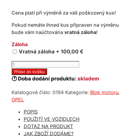
Cena platí při výměně za váš poškozený kus!
Pokud nemáte ihned kus připraven na výměnu
bude vám naúčtována
vratná záloha
!
Záloha
Vratná záloha + 100,00 €
Repasovaný
holý
Přidat do košíku
blok
🕐 Doba dodání produktu:
skladem
motoru
Katalogové číslo:
0194
Kategorie:
Blok motoru
,
Opel
OPEL
2.0
cdti
POPIS
množství
POUŽITÍ VE VOZIDLECH
DOTAZ NA PRODUKT
JAK ZBOŽÍ DODÁME?