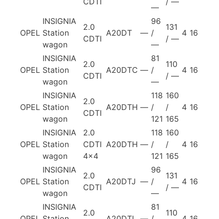
CDTI
/ —
—
INSIGNIA
96
2.0
131
OPEL
Station
A20DT
—
/
4
16
CDTI
/ —
wagon
—
INSIGNIA
81
2.0
110
OPEL
Station
A20DTC
—
/
4
16
CDTI
/ —
wagon
—
INSIGNIA
118
160
2.0
OPEL
Station
A20DTH
—
/
/
4
16
CDTI
wagon
121
165
INSIGNIA
2.0
118
160
OPEL
Station
CDTI
A20DTH
—
/
/
4
16
wagon
4×4
121
165
INSIGNIA
96
2.0
131
OPEL
Station
A20DTJ
—
/
4
16
CDTI
/ —
wagon
—
INSIGNIA
81
2.0
110
OPEL
Station
A20DTL
—
/
4
16