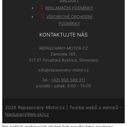
REKLAMAČNÍ PODMÍNKY
VŠEOBECNÉ OBCHODNÍ
PODMÍNKY
KONTAKTUJTE NÁS
REPASOVANY-MOTOR.CZ
Zámostie 185,
017 01 Považská Bystrica, Slovensko
info@repasovany-motor.cz
Tel.:
+421 905 599 311
pondělí – pátek, 8:00 – 16:00
2026 Repasovany-Motor.cz | Tvorba webů a eshopů -
NadupanýWeb.sk/cz
Na našich webových stránkách používáme soubory