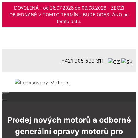
DOVOLENÁ - od 26.07.2026 do 09.08.2026 - ZBOŽÍ
OBJEDNANÉ V TOMTO TERMÍNU BUDE ODESLÁNO po
tomto datu.
Přeskočit
na
obsah
+421 905 599 311
|
Prodej nových motorů a odborné
generální opravy motorů pro