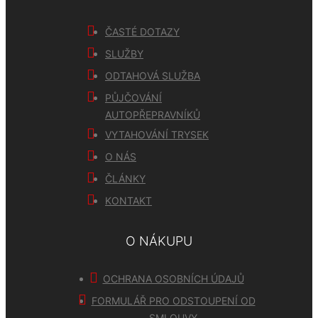
ČASTÉ DOTAZY
SLUŽBY
ODTAHOVÁ SLUŽBA
PŮJČOVÁNÍ
AUTOPŘEPRAVNÍKŮ
VYTAHOVÁNÍ TRYSEK
O NÁS
ČLÁNKY
KONTAKT
O NÁKUPU
OCHRANA OSOBNÍCH ÚDAJŮ
FORMULÁŘ PRO ODSTOUPENÍ OD
SMLOUVY