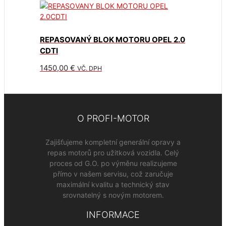
REPASOVANÝ BLOK MOTORU OPEL 2.0
CDTI
1450,00
€
VČ. DPH
O PROFI-MOTOR
Zajišťujeme kompletní generální opravy a
repas motorů pro užitková vozidla. Celý
proces od G.O. po výměnu realizujeme
přímo v našem servisu, což zaručuje
maximální kvalitu a technický stav
srovnatelný s novým motorem.
INFORMACE