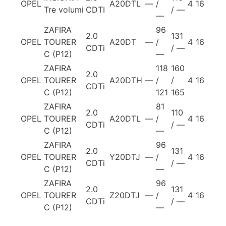
OPEL
A20DTL
—
/
4
16
Tre volumi
CDTI
/ —
—
ZAFIRA
96
2.0
131
OPEL
TOURER
A20DT
—
/
4
16
CDTi
/ —
C (P12)
—
ZAFIRA
118
160
2.0
OPEL
TOURER
A20DTH
—
/
/
4
16
CDTi
C (P12)
121
165
ZAFIRA
81
2.0
110
OPEL
TOURER
A20DTL
—
/
4
16
CDTi
/ —
C (P12)
—
ZAFIRA
96
2.0
131
OPEL
TOURER
Y20DTJ
—
/
4
16
CDTi
/ —
C (P12)
—
ZAFIRA
96
2.0
131
OPEL
TOURER
Z20DTJ
—
/
4
16
CDTi
/ —
C (P12)
—