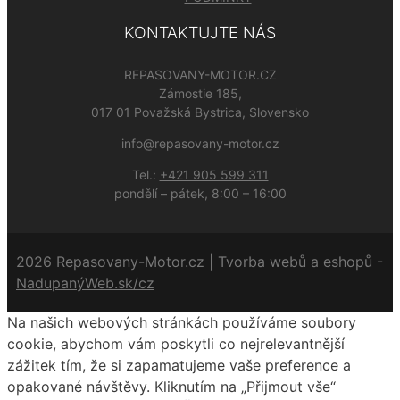
KONTAKTUJTE NÁS
REPASOVANY-MOTOR.CZ
Zámostie 185,
017 01 Považská Bystrica, Slovensko
info@repasovany-motor.cz
Tel.:
+421 905 599 311
pondělí – pátek, 8:00 – 16:00
2026 Repasovany-Motor.cz | Tvorba webů a eshopů -
NadupanýWeb.sk/cz
Na našich webových stránkách používáme soubory
cookie, abychom vám poskytli co nejrelevantnější
zážitek tím, že si zapamatujeme vaše preference a
opakované návštěvy. Kliknutím na „Přijmout vše“