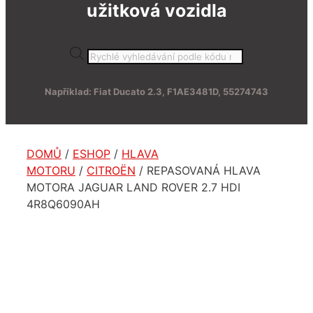
užitková vozidla
Products
search
Například: Fiat Ducato 2.3, F1AE3481D, 55274743
DOMŮ
/
ESHOP
/
HLAVA
MOTORU
/
CITROËN
/ REPASOVANÁ HLAVA
MOTORA JAGUAR LAND ROVER 2.7 HDI
4R8Q6090AH