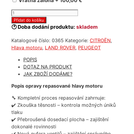
Vratná záloha + 100,00 €
Repasovaná
hlava
Přidat do košíku
motora
🕐 Doba dodání produktu:
skladem
Jaguar
Katalogové číslo:
0365
Kategorie:
CITROËN
,
Land
Hlava motoru
,
LAND ROVER
,
PEUGEOT
Rover
2.7
POPIS
hdi
DOTAZ NA PRODUKT
4R8Q6090AH
JAK ZBOŽÍ DODÁME?
množství
Popis opravy repasované hlavy motoru
🔧 Kompletní proces repasování zahrnuje:
✔️ Zkouška těsnosti – kontrola možných úniků
tlaku
✔️ Přebroušená dosedací plocha – zajištění
dokonalé rovinnosti
✔️ Nová gufera ventilů – zajištění správného