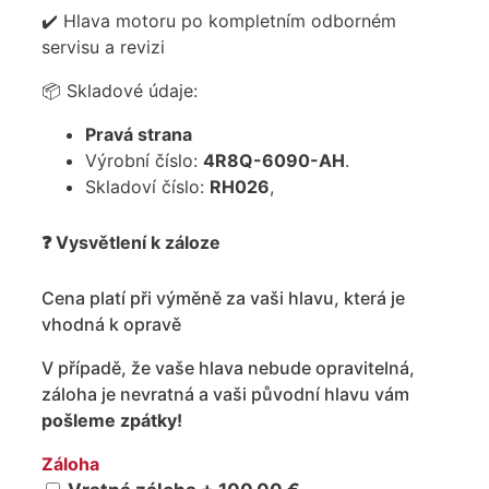
✔️ Hlava motoru po kompletním odborném
servisu a revizi
📦 Skladové údaje:
Pravá strana
Výrobní číslo:
4R8Q-6090-AH
.
Skladoví číslo:
RH026
,
❓ Vysvětlení k záloze
Cena platí při výměně za vaši hlavu, která je
vhodná k opravě
V případě, že vaše hlava nebude opravitelná,
záloha je nevratná a vaši původní hlavu vám
pošleme zpátky!
Záloha