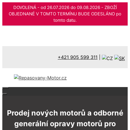
DOVOLENÁ - od 26.07.2026 do 09.08.2026 - ZBOŽÍ
OBJEDNANÉ V TOMTO TERMÍNU BUDE ODESLÁNO po
tomto datu.
Přeskočit
na
obsah
+421 905 599 311
|
Prodej nových motorů a odborné
generální opravy motorů pro