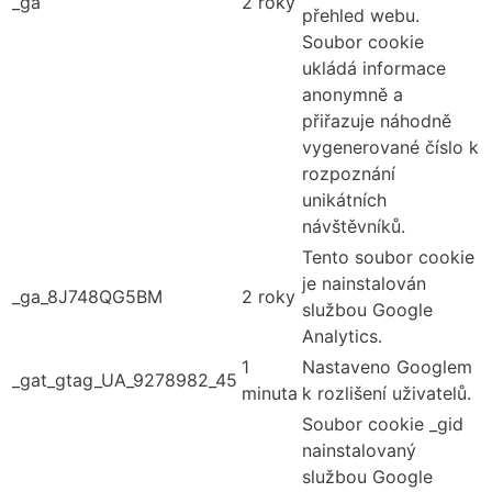
_ga
2 roky
přehled webu.
Soubor cookie
ukládá informace
anonymně a
přiřazuje náhodně
vygenerované číslo k
rozpoznání
unikátních
návštěvníků.
Tento soubor cookie
je nainstalován
_ga_8J748QG5BM
2 roky
službou Google
Analytics.
1
Nastaveno Googlem
_gat_gtag_UA_9278982_45
minuta
k rozlišení uživatelů.
Soubor cookie _gid
nainstalovaný
službou Google