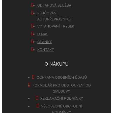
ODTAHOVÁ SLUŽBA
PŮJČOVÁNÍ
AUTOPŘEPRAVNÍKŮ
VYTAHOVÁNÍ TRYSEK
O NÁS
ČLÁNKY
KONTAKT
O NÁKUPU
OCHRANA OSOBNÍCH ÚDAJŮ
FORMULÁŘ PRO ODSTOUPENÍ OD
SMLOUVY
REKLAMAČNÍ PODMÍNKY
VŠEOBECNÉ OBCHODNÍ
PODMÍNKY