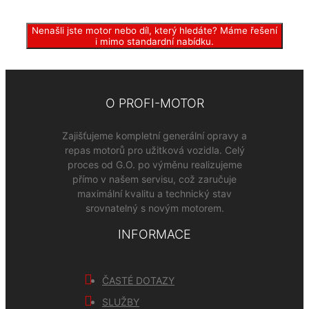
Nenašli jste motor nebo díl, který hledáte? Máme řešení
i mimo standardní nabídku.
O PROFI-MOTOR
Zajišťujeme kompletní generální opravy a
repas motorů pro užitková vozidla. Celý
proces od G.O. po výměnu realizujeme
přímo v našem servisu, což zaručuje
maximální kvalitu a technický stav
srovnatelný s novým motorem.
INFORMACE
ČASTÉ DOTAZY
SLUŽBY