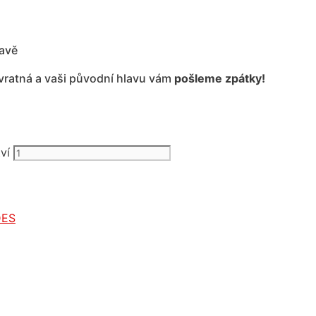
ravě
evratná a vaši původní hlavu vám
pošleme zpátky!
ví
ES