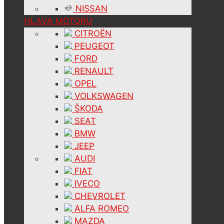
NISSAN
HLAVA MOTORU
CITROËN
PEUGEOT
FORD
RENAULT
OPEL
VOLKSWAGEN
ŠKODA
SEAT
BMW
JEEP
AUDI
FIAT
IVECO
CHEVROLET
ALFA ROMEO
MAZDA