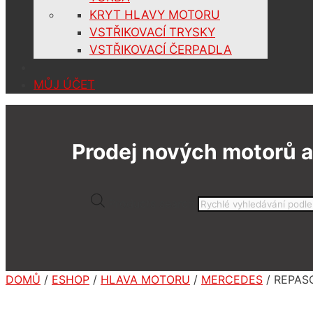
KRYT HLAVY MOTORU
VSTŘIKOVACÍ TRYSKY
VSTŘIKOVACÍ ČERPADLA
MŮJ ÚČET
Prodej nových motorů a
Products search
DOMŮ
/
ESHOP
/
HLAVA MOTORU
/
MERCEDES
/ REPAS