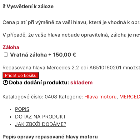
❓ Vysvětlení k záloze
Cena platí při výměně za vaši hlavu, která je vhodná k op
V případě, že vaše hlava nebude opravitelná, záloha je n
Záloha
Vratná záloha + 150,00 €
Repasovana hlava Mercedes 2.2 cdi A6510160201 množst
Přidat do košíku
🕐 Doba dodání produktu:
skladem
Katalogové číslo:
0408
Kategorie:
Hlava motoru
,
MERCED
POPIS
DOTAZ NA PRODUKT
JAK ZBOŽÍ DODÁME?
Popis opravy repasované hlavy motoru