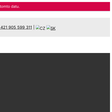
omto datu.
421 905 599 311
|