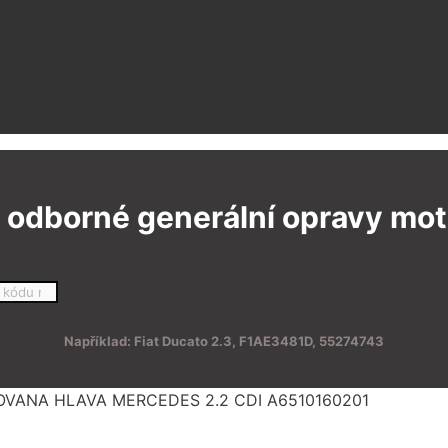
 odborné generální opravy moto
Například: Fiat Ducato 2.3, F1AE3481D, 55274743
OVANA HLAVA MERCEDES 2.2 CDI A6510160201