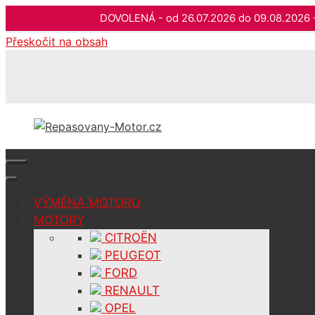
DOVOLENÁ - od 26.07.2026 do 09.08.202
Přeskočit na obsah
VÝMĚNA MOTORU
MOTORY
CITROËN
PEUGEOT
FORD
RENAULT
OPEL