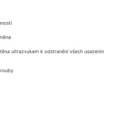
nnosti
ýměna
štěna ultrazvukem k odstranění všech usazenin
šrouby