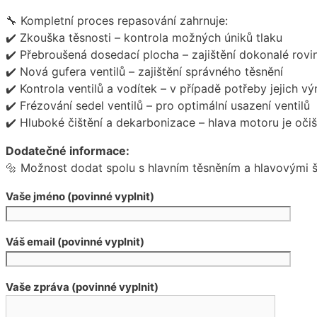
🔧 Kompletní proces repasování zahrnuje:
✔️ Zkouška těsnosti – kontrola možných úniků tlaku
✔️ Přebroušená dosedací plocha – zajištění dokonalé rovi
✔️ Nová gufera ventilů – zajištění správného těsnění
✔️ Kontrola ventilů a vodítek – v případě potřeby jejich v
✔️ Frézování sedel ventilů – pro optimální usazení ventilů
✔️ Hluboké čištění a dekarbonizace – hlava motoru je oči
Dodatečné informace:
🔩 Možnost dodat spolu s hlavním těsněním a hlavovými 
Vaše jméno (povinné vyplnit)
Váš email (povinné vyplnit)
Vaše zpráva (povinné vyplnit)