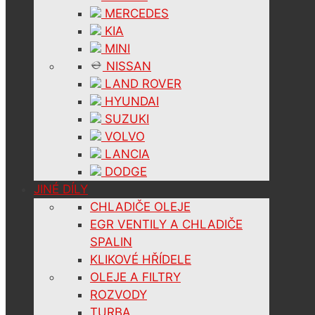
MERCEDES
KIA
MINI
NISSAN
LAND ROVER
HYUNDAI
SUZUKI
VOLVO
LANCIA
DODGE
JINÉ DÍLY
CHLADIČE OLEJE
EGR VENTILY A CHLADIČE
SPALIN
KLIKOVÉ HŘÍDELE
OLEJE A FILTRY
ROZVODY
TURBA