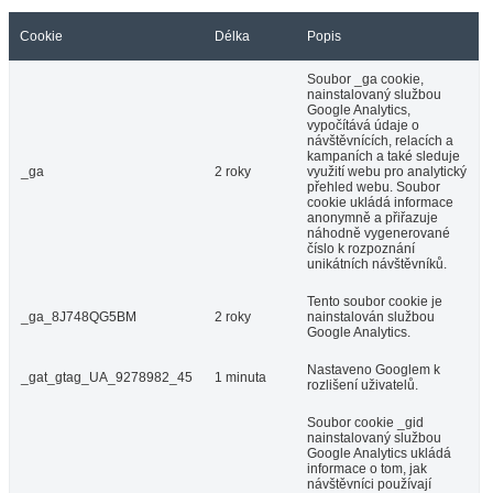
Cookie
Délka
Popis
Soubor _ga cookie,
nainstalovaný službou
Google Analytics,
vypočítává údaje o
návštěvnících, relacích a
kampaních a také sleduje
_ga
2 roky
využití webu pro analytický
přehled webu. Soubor
cookie ukládá informace
anonymně a přiřazuje
náhodně vygenerované
číslo k rozpoznání
unikátních návštěvníků.
Tento soubor cookie je
_ga_8J748QG5BM
2 roky
nainstalován službou
Google Analytics.
Nastaveno Googlem k
_gat_gtag_UA_9278982_45
1 minuta
rozlišení uživatelů.
Soubor cookie _gid
nainstalovaný službou
Google Analytics ukládá
informace o tom, jak
návštěvníci používají