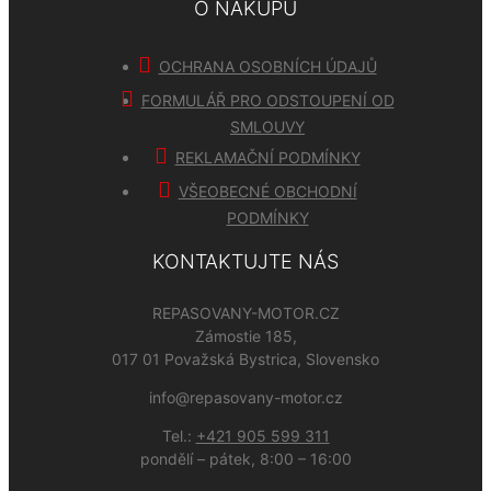
O NÁKUPU
OCHRANA OSOBNÍCH ÚDAJŮ
FORMULÁŘ PRO ODSTOUPENÍ OD
SMLOUVY
REKLAMAČNÍ PODMÍNKY
VŠEOBECNÉ OBCHODNÍ
PODMÍNKY
KONTAKTUJTE NÁS
REPASOVANY-MOTOR.CZ
Zámostie 185,
017 01 Považská Bystrica, Slovensko
info@repasovany-motor.cz
Tel.:
+421 905 599 311
pondělí – pátek, 8:00 – 16:00