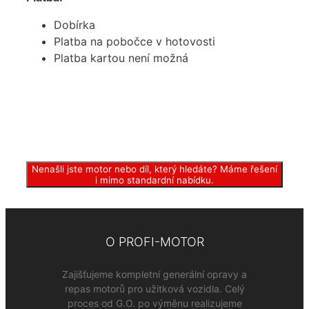
Dobírka
Platba na pobočce v hotovosti
Platba kartou není možná
Nenašli jste motor nebo díl, který hledáte? Máme řešení
i mimo standardní nabídku.
O PROFI-MOTOR
Zajišťujeme kompletní generální opravy a
repas motorů pro užitková vozidla. Celý
proces od G.O. po výměnu realizujeme