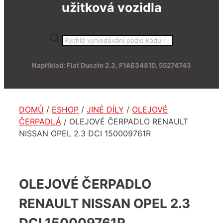
užitková vozidla
Products
search
Například: Fiat Ducato 2.3, F1AE3481D, 55274743
DOMŮ
/
ESHOP
/
JINÉ DÍLY
/
OLEJOVÉ
ČERPADLÁ
/ OLEJOVÉ ČERPADLO RENAULT
NISSAN OPEL 2.3 DCI 150009761R
OLEJOVÉ ČERPADLO
RENAULT NISSAN OPEL 2.3
DCI 150009761R