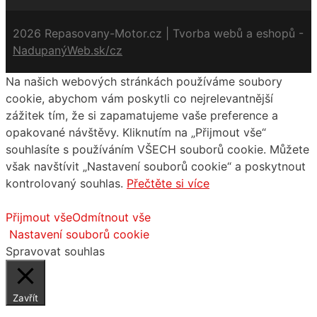
2026 Repasovany-Motor.cz | Tvorba webů a eshopů -
NadupanýWeb.sk/cz
Na našich webových stránkách používáme soubory
cookie, abychom vám poskytli co nejrelevantnější
zážitek tím, že si zapamatujeme vaše preference a
opakované návštěvy. Kliknutím na „Přijmout vše“
souhlasíte s používáním VŠECH souborů cookie. Můžete
však navštívit „Nastavení souborů cookie“ a poskytnout
kontrolovaný souhlas.
Přečtěte si více
Přijmout vše
Odmítnout vše
Nastavení souborů cookie
Spravovat souhlas
Zavřít