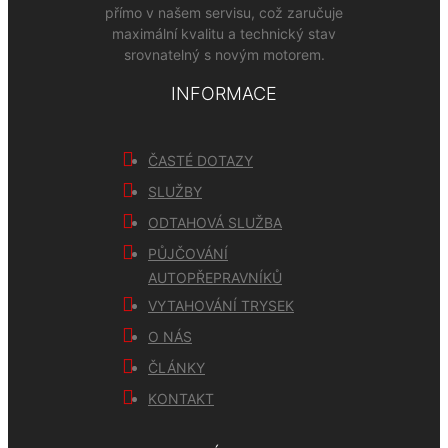
přímo v našem servisu, což zaručuje
maximální kvalitu a technický stav
srovnatelný s novým motorem.
INFORMACE
ČASTÉ DOTAZY
SLUŽBY
ODTAHOVÁ SLUŽBA
PŮJČOVÁNÍ
AUTOPŘEPRAVNÍKŮ
VYTAHOVÁNÍ TRYSEK
O NÁS
ČLÁNKY
KONTAKT