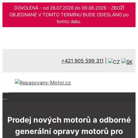
DOVOLENÁ - od 26.07.2026 do 09.08.2026 - ZBOŽÍ
OBJEDNANÉ V TOMTO TERMÍNU BUDE ODESLÁNO po
tomto datu.
Přeskočit
na
obsah
+421 905 599 311
|
Prodej nových motorů a odborné
generální opravy motorů pro