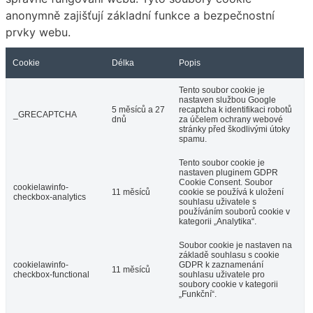
anonymně zajišťují základní funkce a bezpečnostní
prvky webu.
Cookie
Délka
Popis
Tento soubor cookie je
nastaven službou Google
5 měsíců a 27
recaptcha k identifikaci robotů
_GRECAPTCHA
dnů
za účelem ochrany webové
stránky před škodlivými útoky
spamu.
Tento soubor cookie je
nastaven pluginem GDPR
Cookie Consent. Soubor
cookielawinfo-
11 měsíců
cookie se používá k uložení
checkbox-analytics
souhlasu uživatele s
používáním souborů cookie v
kategorii „Analytika“.
Soubor cookie je nastaven na
základě souhlasu s cookie
cookielawinfo-
GDPR k zaznamenání
11 měsíců
checkbox-functional
souhlasu uživatele pro
soubory cookie v kategorii
„Funkční“.