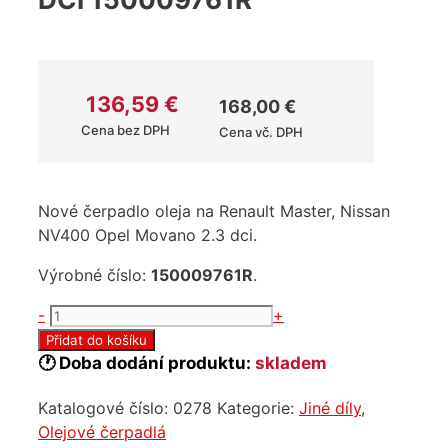
136,59
€
168,00
€
Cena bez DPH
Cena vč. DPH
Nové čerpadlo oleja na Renault Master, Nissan
NV400 Opel Movano 2.3 dci.
Výrobné číslo:
150009761R
.
OLEJOVÉ
-
+
ČERPADLO
Přidat do košíku
RENAULT
🕐 Doba dodání produktu:
skladem
NISSAN
Katalogové číslo:
0278
Kategorie:
Jiné díly
,
OPEL
Olejové čerpadlá
2.3