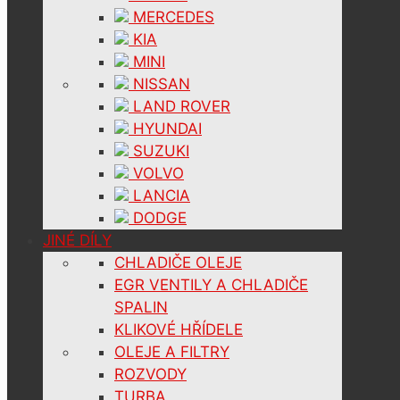
MERCEDES
KIA
MINI
NISSAN
LAND ROVER
HYUNDAI
SUZUKI
VOLVO
LANCIA
DODGE
JINÉ DÍLY
CHLADIČE OLEJE
EGR VENTILY A CHLADIČE
SPALIN
KLIKOVÉ HŘÍDELE
OLEJE A FILTRY
ROZVODY
TURBA