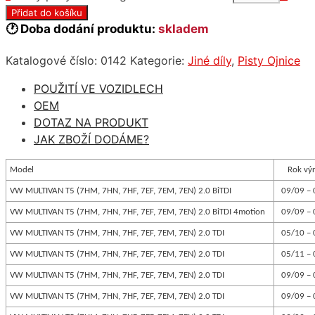
Přidat do košíku
🕐 Doba dodání produktu:
skladem
Katalogové číslo:
0142
Kategorie:
Jiné díly
,
Pisty Ojnice
POUŽITÍ VE VOZIDLECH
OEM
DOTAZ NA PRODUKT
JAK ZBOŽÍ DODÁME?
Model
Rok vý
VW MULTIVAN T5 (7HM, 7HN, 7HF, 7EF, 7EM, 7EN) 2.0 BiTDI
09/09 – 
VW MULTIVAN T5 (7HM, 7HN, 7HF, 7EF, 7EM, 7EN) 2.0 BiTDI 4motion
09/09 – 
VW MULTIVAN T5 (7HM, 7HN, 7HF, 7EF, 7EM, 7EN) 2.0 TDI
05/10 – 
VW MULTIVAN T5 (7HM, 7HN, 7HF, 7EF, 7EM, 7EN) 2.0 TDI
05/11 – 
VW MULTIVAN T5 (7HM, 7HN, 7HF, 7EF, 7EM, 7EN) 2.0 TDI
09/09 – 
VW MULTIVAN T5 (7HM, 7HN, 7HF, 7EF, 7EM, 7EN) 2.0 TDI
09/09 – 