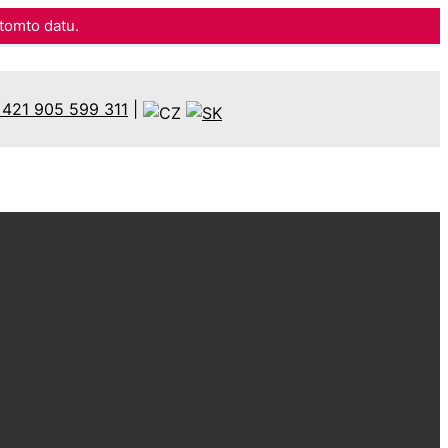
omto datu.
421 905 599 311
|