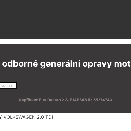
 odborné generální opravy moto
Například: Fiat Ducato 2.3, F1AE3481D, 55274743
Y VOLKSWAGEN 2.0 TDI