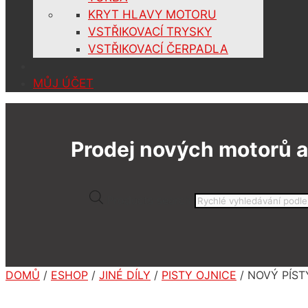
KRYT HLAVY MOTORU
VSTŘIKOVACÍ TRYSKY
VSTŘIKOVACÍ ČERPADLA
MŮJ ÚČET
Prodej nových motorů a
Products search
DOMŮ
/
ESHOP
/
JINÉ DÍLY
/
PISTY OJNICE
/ NOVÝ PÍST