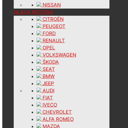
NISSAN
HLAVA MOTORU
CITROËN
PEUGEOT
FORD
RENAULT
OPEL
VOLKSWAGEN
ŠKODA
SEAT
BMW
JEEP
AUDI
FIAT
IVECO
CHEVROLET
ALFA ROMEO
MAZDA