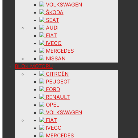
VOLKSWAGEN
ŠKODA
SEAT
AUDI
FIAT
IVECO
MERCEDES
NISSAN
BLOK MOTORU
CITROËN
PEUGEOT
FORD
RENAULT
OPEL
VOLKSWAGEN
FIAT
IVECO
MERCEDES