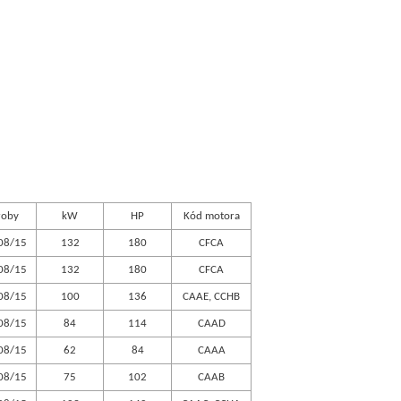
roby
kW
HP
Kód motora
08/15
132
180
CFCA
08/15
132
180
CFCA
08/15
100
136
CAAE, CCHB
08/15
84
114
CAAD
08/15
62
84
CAAA
08/15
75
102
CAAB