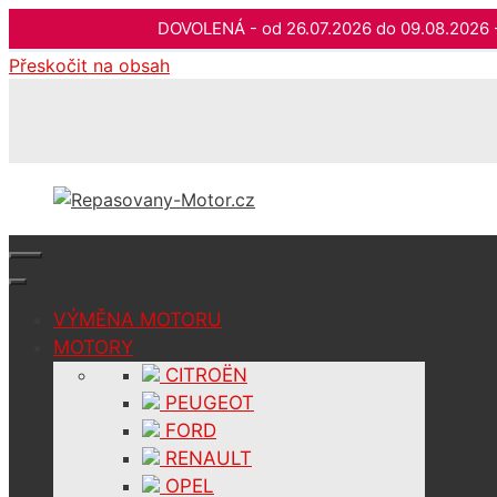
DOVOLENÁ - od 26.07.2026 do 09.08.202
Přeskočit na obsah
VÝMĚNA MOTORU
MOTORY
CITROËN
PEUGEOT
FORD
RENAULT
OPEL