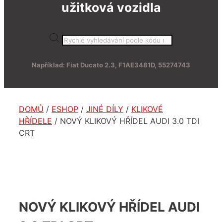
užitková vozidla
Products
search
Například: Fiat Ducato 2.3, F1AE3481D, 55274743
DOMŮ
/
ESHOP
/
JINÉ DÍLY
/
KLIKOVÉ
HŘÍDELE
/ NOVÝ KLIKOVÝ HŘÍDEL AUDI 3.0 TDI
CRT
NOVÝ KLIKOVÝ HŘÍDEL AUDI