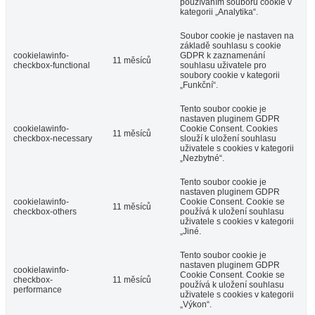
používáním souborů cookie v
kategorii „Analytika“.
Soubor cookie je nastaven na
základě souhlasu s cookie
cookielawinfo-
GDPR k zaznamenání
11 měsíců
checkbox-functional
souhlasu uživatele pro
soubory cookie v kategorii
„Funkční“.
Tento soubor cookie je
nastaven pluginem GDPR
cookielawinfo-
Cookie Consent. Cookies
11 měsíců
checkbox-necessary
slouží k uložení souhlasu
uživatele s cookies v kategorii
„Nezbytné“.
Tento soubor cookie je
nastaven pluginem GDPR
cookielawinfo-
Cookie Consent. Cookie se
11 měsíců
checkbox-others
používá k uložení souhlasu
uživatele s cookies v kategorii
„Jiné.
Tento soubor cookie je
nastaven pluginem GDPR
cookielawinfo-
Cookie Consent. Cookie se
checkbox-
11 měsíců
používá k uložení souhlasu
performance
uživatele s cookies v kategorii
„Výkon“.