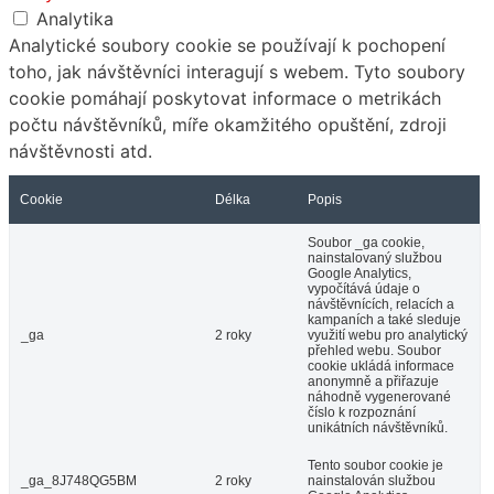
Analytika
Analytické soubory cookie se používají k pochopení
toho, jak návštěvníci interagují s webem. Tyto soubory
cookie pomáhají poskytovat informace o metrikách
počtu návštěvníků, míře okamžitého opuštění, zdroji
návštěvnosti atd.
Cookie
Délka
Popis
Soubor _ga cookie,
nainstalovaný službou
Google Analytics,
vypočítává údaje o
návštěvnících, relacích a
kampaních a také sleduje
_ga
2 roky
využití webu pro analytický
přehled webu. Soubor
cookie ukládá informace
anonymně a přiřazuje
náhodně vygenerované
číslo k rozpoznání
unikátních návštěvníků.
Tento soubor cookie je
_ga_8J748QG5BM
2 roky
nainstalován službou