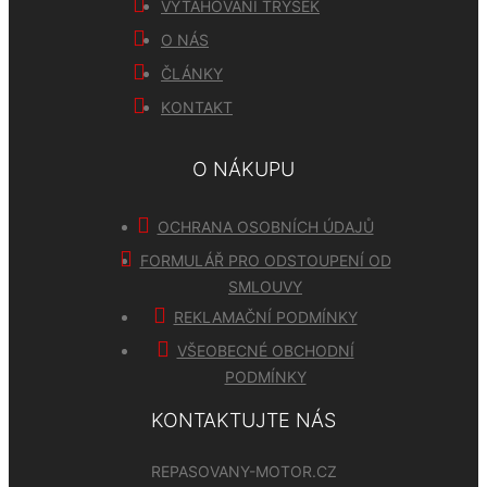
VYTAHOVÁNÍ TRYSEK
O NÁS
ČLÁNKY
KONTAKT
O NÁKUPU
OCHRANA OSOBNÍCH ÚDAJŮ
FORMULÁŘ PRO ODSTOUPENÍ OD
SMLOUVY
REKLAMAČNÍ PODMÍNKY
VŠEOBECNÉ OBCHODNÍ
PODMÍNKY
KONTAKTUJTE NÁS
REPASOVANY-MOTOR.CZ