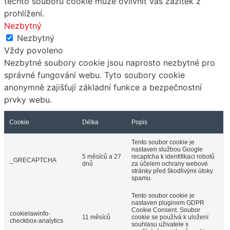
těchto souborů cookie může ovlivnit váš zážitek z
prohlížení.
Nezbytný
Nezbytný
Vždy povoleno
Nezbytné soubory cookie jsou naprosto nezbytné pro
správné fungování webu. Tyto soubory cookie
anonymně zajišťují základní funkce a bezpečnostní
prvky webu.
Cookie
Délka
Popis
Tento soubor cookie je
nastaven službou Google
5 měsíců a 27
recaptcha k identifikaci robotů
_GRECAPTCHA
dnů
za účelem ochrany webové
stránky před škodlivými útoky
spamu.
Tento soubor cookie je
nastaven pluginem GDPR
Cookie Consent. Soubor
cookielawinfo-
11 měsíců
cookie se používá k uložení
checkbox-analytics
souhlasu uživatele s