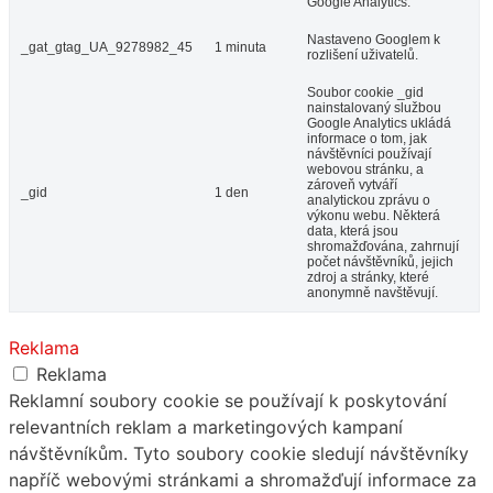
Google Analytics.
Nastaveno Googlem k
_gat_gtag_UA_9278982_45
1 minuta
rozlišení uživatelů.
Soubor cookie _gid
nainstalovaný službou
Google Analytics ukládá
informace o tom, jak
návštěvníci používají
webovou stránku, a
zároveň vytváří
_gid
1 den
analytickou zprávu o
výkonu webu. Některá
data, která jsou
shromažďována, zahrnují
počet návštěvníků, jejich
zdroj a stránky, které
anonymně navštěvují.
Reklama
Reklama
Reklamní soubory cookie se používají k poskytování
relevantních reklam a marketingových kampaní
návštěvníkům. Tyto soubory cookie sledují návštěvníky
napříč webovými stránkami a shromažďují informace za