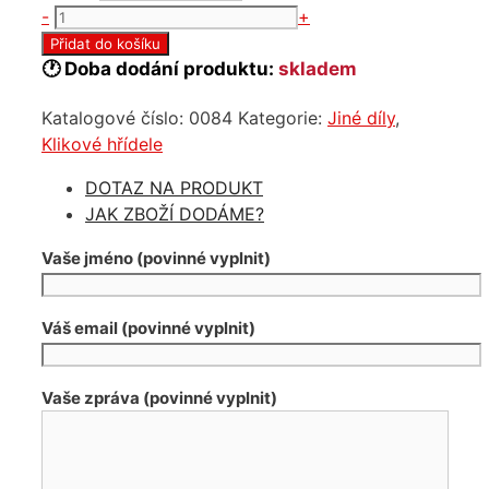
Nový
-
+
klikový
Přidat do košíku
hřídel
🕐 Doba dodání produktu:
skladem
Audi
Katalogové číslo:
0084
Kategorie:
Jiné díly
,
3.0
Klikové hřídele
tdi
CRT
DOTAZ NA PRODUKT
množství
JAK ZBOŽÍ DODÁME?
Vaše jméno (povinné vyplnit)
Váš email (povinné vyplnit)
Vaše zpráva (povinné vyplnit)