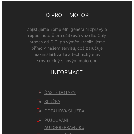
O PROFI-MOTOR
Zajišťujeme kompletní generální opravy a
repas motorů pro užitková vozidla. Celý
proces od G.O. po výměnu realizujeme
přímo v našem servisu, což zaručuje
maximální kvalitu a technický stav
srovnatelný s novým motorem.
INFORMACE
ČASTÉ DOTAZY
SLUŽBY
ODTAHOVÁ SLUŽBA
PŮJČOVÁNÍ
AUTOPŘEPRAVNÍKŮ