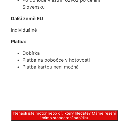
Po dohodě vlastní rozvoz po celém
Slovensku
Další země EU
individuálně
Platba:
Dobírka
Platba na pobočce v hotovosti
Platba kartou není možná
Nenašli jste motor nebo díl, který hledáte? Máme řešení
i mimo standardní nabídku.