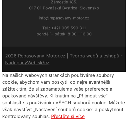
Zámostie 185,
017 01 Považská Bystrica, Slovensko
info@repasovany-motor.cz
Tel.:
+421 905 599 311
pondělí – pátek, 8:00 – 16:00
2026 Repasovany-Motor.cz | Tvorba webů a eshopů -
NadupanýWeb.sk/cz
Na našich webových stránkách používáme soubory
cookie, abychom vám poskytli co nejrelevantnější
zážitek tím, že si zapamatujeme vaše preference a
opakované návštěvy. Kliknutím na „Přijmout vše“
souhlasíte s používáním VŠECH souborů cookie. Můžete
však navštívit „Nastavení souborů cookie“ a poskytnout
kontrolovaný souhlas.
Přečtěte si více