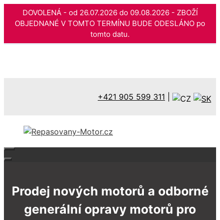
DOVOLENÁ - od 26.07.2026 do 09.08.2026 - ZBOŽÍ
OBJEDNANÉ V TOMTO TERMÍNU BUDE ODESLÁNO po
tomto datu.
Přeskočit
na
obsah
+421 905 599 311
|
Prodej nových motorů a odborné
generální opravy motorů pro