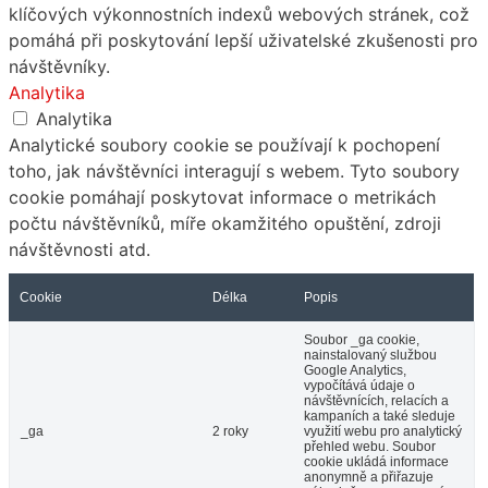
klíčových výkonnostních indexů webových stránek, což
pomáhá při poskytování lepší uživatelské zkušenosti pro
návštěvníky.
Analytika
Analytika
Analytické soubory cookie se používají k pochopení
toho, jak návštěvníci interagují s webem. Tyto soubory
cookie pomáhají poskytovat informace o metrikách
počtu návštěvníků, míře okamžitého opuštění, zdroji
návštěvnosti atd.
Cookie
Délka
Popis
Soubor _ga cookie,
nainstalovaný službou
Google Analytics,
vypočítává údaje o
návštěvnících, relacích a
kampaních a také sleduje
_ga
2 roky
využití webu pro analytický
přehled webu. Soubor
cookie ukládá informace
anonymně a přiřazuje