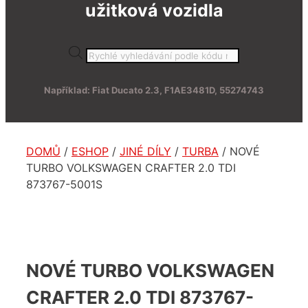
užitková vozidla
Products
search
Například: Fiat Ducato 2.3, F1AE3481D, 55274743
DOMŮ
/
ESHOP
/
JINÉ DÍLY
/
TURBA
/ NOVÉ
TURBO VOLKSWAGEN CRAFTER 2.0 TDI
873767-5001S
NOVÉ TURBO VOLKSWAGEN
CRAFTER 2.0 TDI 873767-