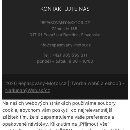
KONTAKTUJTE NÁS
REPASOVANY-MOTOR.CZ
Zámostie 185,
017 01 Považská Bystrica, Slovensko
info@repasovany-motor.cz
Tel.:
+421 905 599 311
pondělí – pátek, 8:00 – 16:00
2026 Repasovany-Motor.cz | Tvorba webů a eshopů -
NadupanýWeb.sk/cz
Na našich webových stránkách používáme soubory
cookie, abychom vám poskytli co nejrelevantnější
zážitek tím, že si zapamatujeme vaše preference a
opakované návštěvy. Kliknutím na „Přijmout vše“