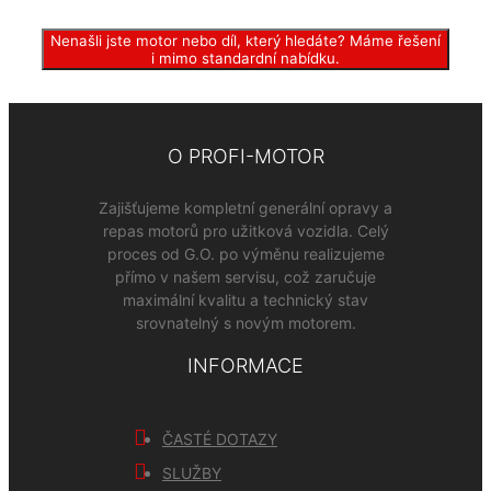
Nenašli jste motor nebo díl, který hledáte? Máme řešení
i mimo standardní nabídku.
O PROFI-MOTOR
Zajišťujeme kompletní generální opravy a
repas motorů pro užitková vozidla. Celý
proces od G.O. po výměnu realizujeme
přímo v našem servisu, což zaručuje
maximální kvalitu a technický stav
srovnatelný s novým motorem.
INFORMACE
ČASTÉ DOTAZY
SLUŽBY