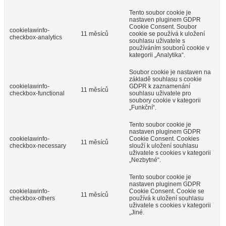
Tento soubor cookie je
nastaven pluginem GDPR
Cookie Consent. Soubor
cookielawinfo-
11 měsíců
cookie se používá k uložení
checkbox-analytics
souhlasu uživatele s
používáním souborů cookie v
kategorii „Analytika“.
Soubor cookie je nastaven na
základě souhlasu s cookie
cookielawinfo-
GDPR k zaznamenání
11 měsíců
checkbox-functional
souhlasu uživatele pro
soubory cookie v kategorii
„Funkční“.
Tento soubor cookie je
nastaven pluginem GDPR
cookielawinfo-
Cookie Consent. Cookies
11 měsíců
checkbox-necessary
slouží k uložení souhlasu
uživatele s cookies v kategorii
„Nezbytné“.
Tento soubor cookie je
nastaven pluginem GDPR
cookielawinfo-
Cookie Consent. Cookie se
11 měsíců
checkbox-others
používá k uložení souhlasu
uživatele s cookies v kategorii
„Jiné.