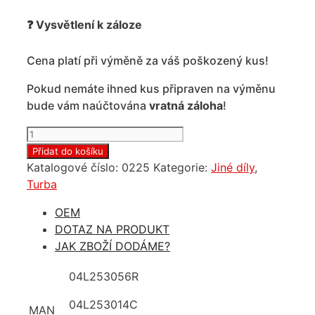
❓ Vysvětlení k záloze
Cena platí při výměně za váš poškozený kus!
Pokud nemáte ihned kus připraven na výměnu
bude vám naúčtována
vratná záloha
!
Nové
turbo
Přidat do košíku
Volkswagen
Katalogové číslo:
0225
Kategorie:
Jiné díly
,
Crafter
Turba
2.0
OEM
tdi
DOTAZ NA PRODUKT
873767-
JAK ZBOŽÍ DODÁME?
5001S
množství
04L253056R
04L253014C
MAN