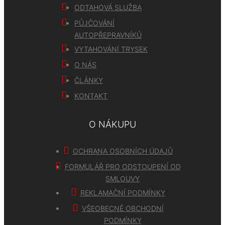
ODTAHOVÁ SLUŽBA
PŮJČOVÁNÍ
AUTOPŘEPRAVNÍKŮ
VYTAHOVÁNÍ TRYSEK
O NÁS
ČLÁNKY
KONTAKT
O NÁKUPU
OCHRANA OSOBNÍCH ÚDAJŮ
FORMULÁŘ PRO ODSTOUPENÍ OD
SMLOUVY
REKLAMAČNÍ PODMÍNKY
VŠEOBECNÉ OBCHODNÍ
PODMÍNKY