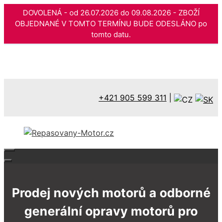
DOVOLENÁ - od 26.07.2026 do 09.08.2026 - ZBOŽÍ
OBJEDNANÉ V TOMTO TERMÍNU BUDE ODESLÁNO po
tomto datu.
Přeskočit
na
obsah
+421 905 599 311
|
Prodej nových motorů a odborné
generální opravy motorů pro