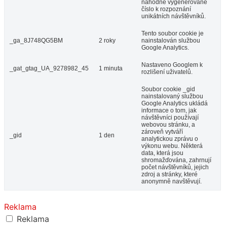
náhodně vygenerované
číslo k rozpoznání
unikátních návštěvníků.
Tento soubor cookie je
_ga_8J748QG5BM
2 roky
nainstalován službou
Google Analytics.
Nastaveno Googlem k
_gat_gtag_UA_9278982_45
1 minuta
rozlišení uživatelů.
Soubor cookie _gid
nainstalovaný službou
Google Analytics ukládá
informace o tom, jak
návštěvníci používají
webovou stránku, a
zároveň vytváří
_gid
1 den
analytickou zprávu o
výkonu webu. Některá
data, která jsou
shromažďována, zahrnují
počet návštěvníků, jejich
zdroj a stránky, které
anonymně navštěvují.
Reklama
Reklama