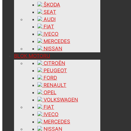
ŠKODA
SEAT
AUDI
FIAT
IVECO
MERCEDES
NISSAN
BLOK MOTORU
CITROËN
PEUGEOT
FORD
RENAULT
OPEL
VOLKSWAGEN
FIAT
IVECO
MERCEDES
NISSAN