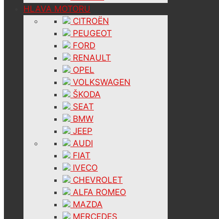
HLAVA MOTORU
CITROËN
PEUGEOT
FORD
RENAULT
OPEL
VOLKSWAGEN
ŠKODA
SEAT
BMW
JEEP
AUDI
FIAT
IVECO
CHEVROLET
ALFA ROMEO
MAZDA
MERCEDES