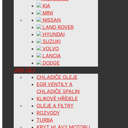
KIA
MINI
NISSAN
LAND ROVER
HYUNDAI
SUZUKI
VOLVO
LANCIA
DODGE
JINÉ DÍLY
CHLADIČE OLEJE
EGR VENTILY A
CHLADIČE SPALIN
KLIKOVÉ HŘÍDELE
OLEJE A FILTRY
ROZVODY
TURBA
KRYT HLAVY MOTORU