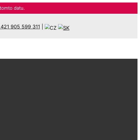
omto datu.
421 905 599 311
|