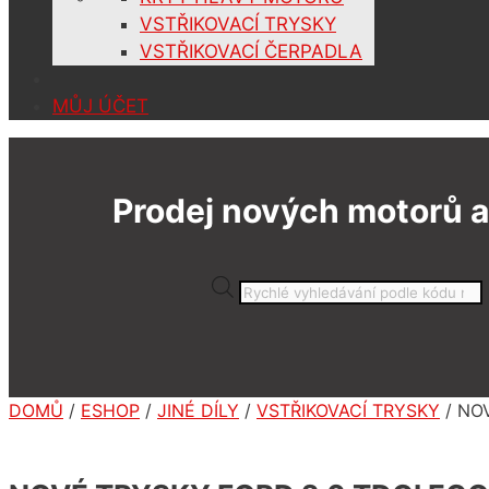
VSTŘIKOVACÍ TRYSKY
VSTŘIKOVACÍ ČERPADLA
MŮJ ÚČET
Prodej nových motorů a
Products
search
DOMŮ
/
ESHOP
/
JINÉ DÍLY
/
VSTŘIKOVACÍ TRYSKY
/ NO