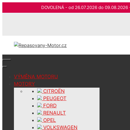
DOVOLENÁ - od 26.07.2026 do 09.08.202
Přeskočit
na
obsah
VÝMĚNA MOTORU
MOTORY
CITROËN
PEUGEOT
FORD
RENAULT
OPEL
VOLKSWAGEN