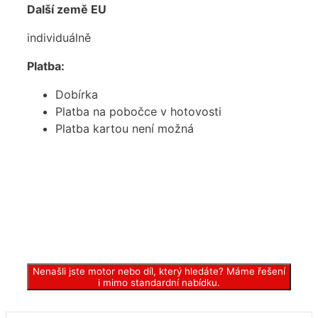
Další země EU
individuálně
Platba:
Dobírka
Platba na pobočce v hotovosti
Platba kartou není možná
Nenašli jste motor nebo díl, který hledáte? Máme řešení
i mimo standardní nabídku.