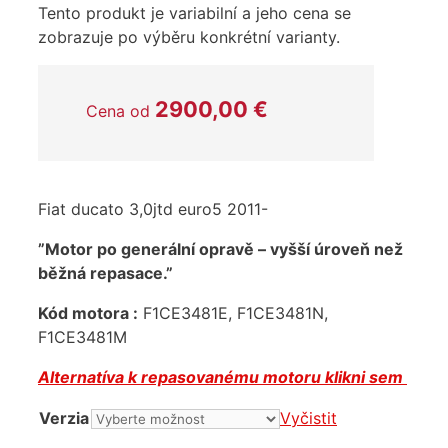
Tento produkt je variabilní a jeho cena se
zobrazuje po výběru konkrétní varianty.
2900,00
€
Cena od
Fiat ducato 3,0jtd euro5 2011-
”Motor po generální opravě – vyšší úroveň než
běžná repasace.”
Kód
motora :
F1CE3481E, F1CE3481N,
F1CE3481M
Alternatíva k repasovanému motoru klikni sem
Verzia
Vyčistit