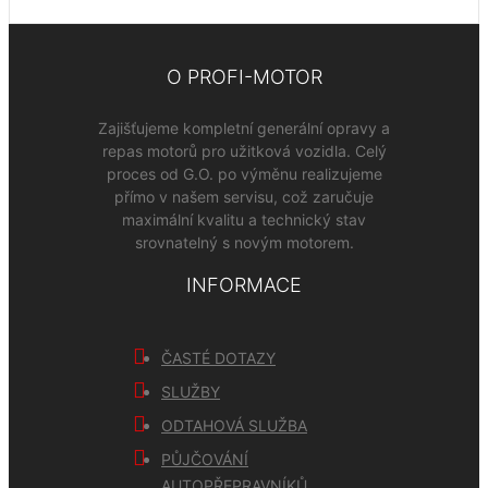
O PROFI-MOTOR
Zajišťujeme kompletní generální opravy a
repas motorů pro užitková vozidla. Celý
proces od G.O. po výměnu realizujeme
přímo v našem servisu, což zaručuje
maximální kvalitu a technický stav
srovnatelný s novým motorem.
INFORMACE
ČASTÉ DOTAZY
SLUŽBY
ODTAHOVÁ SLUŽBA
PŮJČOVÁNÍ
AUTOPŘEPRAVNÍKŮ