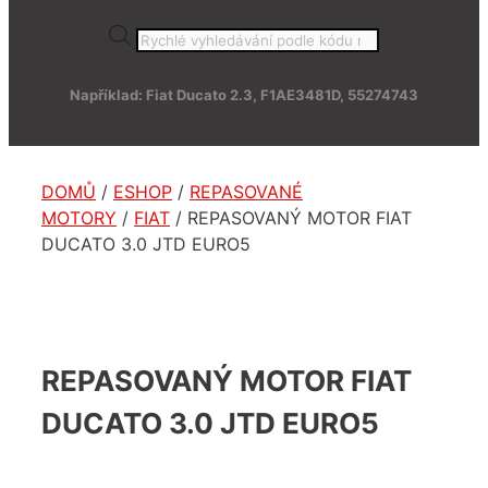
Products
search
Například: Fiat Ducato 2.3, F1AE3481D, 55274743
DOMŮ
/
ESHOP
/
REPASOVANÉ
MOTORY
/
FIAT
/ REPASOVANÝ MOTOR FIAT
DUCATO 3.0 JTD EURO5
REPASOVANÝ MOTOR FIAT
DUCATO 3.0 JTD EURO5