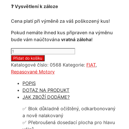
❓ Vysvětlení k záloze
Cena platí při výměně za váš poškozený kus!
Pokud nemáte ihned kus připraven na výměnu
bude vám naúčtována
vratná záloha
!
Repasovaný
motor
Přidat do košíku
Fiat
Katalogové číslo:
0568
Kategorie:
FIAT
,
Ducato
Repasované Motory
3.0
POPIS
jtd
DOTAZ NA PRODUKT
Euro5
JAK ZBOŽÍ DODÁME?
množství
Blok důkladně očištěný, odkarbonovaný
a nově nalakovaný
Přebroušená dosedací plocha pro hlavu