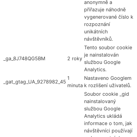
anonymně a
přiřazuje náhodně
vygenerované číslo k
rozpoznání
unikátních
návštěvníků.
Tento soubor cookie
je nainstalován
_ga_8J748QG5BM
2 roky
službou Google
Analytics.
1
Nastaveno Googlem
_gat_gtag_UA_9278982_45
minuta
k rozlišení uživatelů.
Soubor cookie _gid
nainstalovaný
službou Google
Analytics ukládá
informace o tom, jak
návštěvníci používají