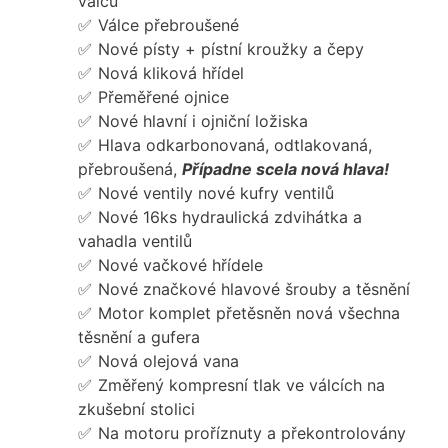
válců
Válce přebroušené
Nové písty + pístní kroužky a čepy
Nová kliková hřídel
Přeměřené ojnice
Nové hlavní i ojniční ložiska
Hlava odkarbonovaná, odtlakovaná,
přebroušená,
Případne scela nová hlava!
Nové ventily nové kufry ventilů
Nové 16ks hydraulická zdvihátka a
vahadla ventilů
Nové vačkové hřídele
Nové značkové hlavové šrouby a těsnění
Motor komplet přetěsněn nová všechna
těsnění a gufera
Nová olejová vana
Změřený kompresní tlak ve válcích na
zkušební stolici
Na motoru proříznuty a překontrolovány