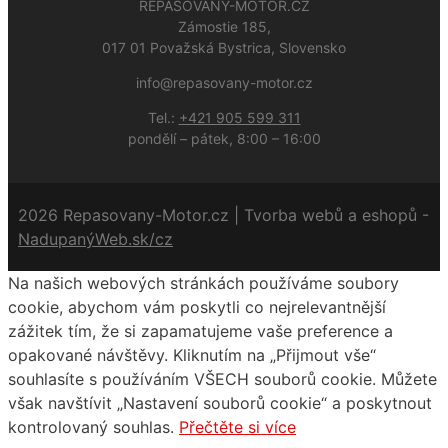
REPASOVANY-MOTOR.CZ
Zámostie 185,
017 01 Považská Bystrica, Slovensko
info@repasovany-motor.cz
Tel.:
+421 905 599 311
pondělí – pátek, 8:00 – 16:00
2026 Repasovany-Motor.cz | Tvorba webů a eshopů -
NadupanýWeb.sk/cz
Na našich webových stránkách používáme soubory
cookie, abychom vám poskytli co nejrelevantnější
zážitek tím, že si zapamatujeme vaše preference a
opakované návštěvy. Kliknutím na „Přijmout vše“
souhlasíte s používáním VŠECH souborů cookie. Můžete
však navštívit „Nastavení souborů cookie“ a poskytnout
kontrolovaný souhlas.
Přečtěte si více