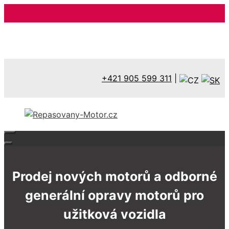
Přeskočit
na
obsah
+421 905 599 311
|
Prodej nových motorů a odborné
generální opravy motorů pro
užitková vozidla