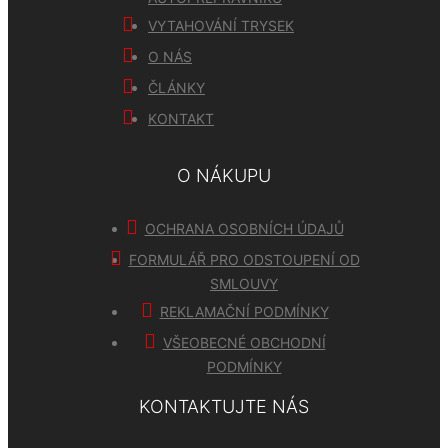
VYTAHOVÁNÍ TRYSEK
O NÁS
ČLÁNKY
KONTAKT
O NÁKUPU
OCHRANA OSOBNÍCH ÚDAJŮ
FORMULÁŘ PRO ODSTOUPENÍ OD
SMLOUVY
REKLAMAČNÍ PODMÍNKY
VŠEOBECNÉ OBCHODNÍ
PODMÍNKY
KONTAKTUJTE NÁS