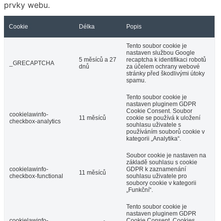
prvky webu.
Cookie
Délka
Popis
Tento soubor cookie je
nastaven službou Google
5 měsíců a 27
recaptcha k identifikaci robotů
_GRECAPTCHA
dnů
za účelem ochrany webové
stránky před škodlivými útoky
spamu.
Tento soubor cookie je
nastaven pluginem GDPR
Cookie Consent. Soubor
cookielawinfo-
11 měsíců
cookie se používá k uložení
checkbox-analytics
souhlasu uživatele s
používáním souborů cookie v
kategorii „Analytika“.
Soubor cookie je nastaven na
základě souhlasu s cookie
cookielawinfo-
GDPR k zaznamenání
11 měsíců
checkbox-functional
souhlasu uživatele pro
soubory cookie v kategorii
„Funkční“.
Tento soubor cookie je
nastaven pluginem GDPR
cookielawinfo-
Cookie Consent. Cookies