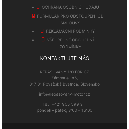
OCHRANA OSOBNÍCH ÚDAJŮ
FORMULÁŘ PRO ODSTOUPENÍ OD
SMLOUVY
REKLAMAČNÍ PODMÍNKY
VŠEOBECNÉ OBCHODNÍ
PODMÍNKY
KONTAKTUJTE NÁS
REPASOVANY-MOTOR.CZ
Zámostie 185,
017 01 Považská Bystrica, Slovensko
info@repasovany-motor.cz
Tel.:
+421 905 599 311
pondělí – pátek, 8:00 – 16:00