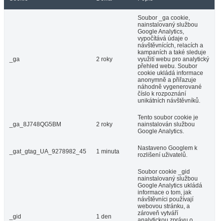
Soubor _ga cookie,
nainstalovaný službou
Google Analytics,
vypočítává údaje o
návštěvnících, relacích a
kampaních a také sleduje
_ga
2 roky
využití webu pro analytický
přehled webu. Soubor
cookie ukládá informace
anonymně a přiřazuje
náhodně vygenerované
číslo k rozpoznání
unikátních návštěvníků.
Tento soubor cookie je
_ga_8J748QG5BM
2 roky
nainstalován službou
Google Analytics.
Nastaveno Googlem k
_gat_gtag_UA_9278982_45
1 minuta
rozlišení uživatelů.
Soubor cookie _gid
nainstalovaný službou
Google Analytics ukládá
informace o tom, jak
návštěvníci používají
webovou stránku, a
zároveň vytváří
_gid
1 den
analytickou zprávu o