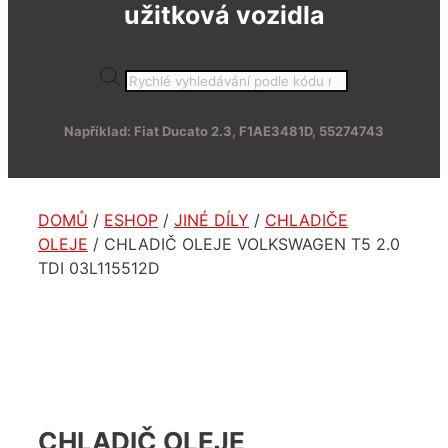
užitková vozidla
Products
search
Například: Fiat Ducato 2.3, F1AE3481D, 55274743
DOMŮ
/
ESHOP
/
JINÉ DÍLY
/
CHLADIČE
OLEJE
/ CHLADIČ OLEJE VOLKSWAGEN T5 2.0
TDI 03L115512D
CHLADIČ OLEJE