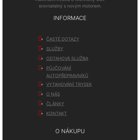
srovnatelný s novým motorem.
INFORMACE
ČASTÉ DOTAZY
SLUŽBY
ODTAHOVÁ SLUŽBA
PŮJČOVÁNÍ
AUTOPŘEPRAVNÍKŮ
VYTAHOVÁNÍ TRYSEK
O NÁS
ČLÁNKY
KONTAKT
O NÁKUPU