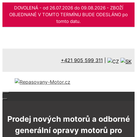
DOVOLENÁ - od 26.07.2026 do 09.08.2026 - ZBOŽÍ
OBJEDNANÉ V TOMTO TERMÍNU BUDE ODESLÁNO po
tomto datu.
Přeskočit
na
obsah
+421 905 599 311
|
Prodej nových motorů a odborné
generální opravy motorů pro