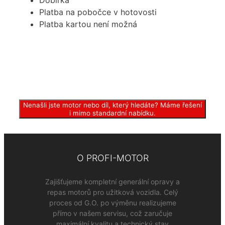
Dobírka
Platba na pobočce v hotovosti
Platba kartou není možná
Nenašli jste motor nebo díl, který hledáte? Máme řešení
i mimo standardní nabídku.
O PROFI-MOTOR
Zajišťujeme kompletní generální opravy a
repas motorů pro užitková vozidla. Celý
proces od G.O. po výměnu realizujeme
přímo v našem servisu, což zaručuje
maximální kvalitu a technický stav