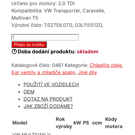
Určeno pro motory: 2,0 TDI
Kompatibilita: VW Transporter, Caravelle,
Multivan T5
Výrobní číslo: 7.02756.07.0, 03L115512D,
Chladič
oleje
Přidat do košíku
Volkswagen
🕐 Doba dodání produktu:
skladem
T5
Katalogové číslo:
0461
Kategorie:
Chladiče oleje
,
2.0
Egr ventily a chladiče spalin
,
Jiné díly
tdi
03L115512D
POUŽITÍ VE VOZIDLECH
množství
OEM
DOTAZ NA PRODUKT
JAK ZBOŽÍ DODÁME?
Rok
Kódy
Model
kW
PS
ccm
výroby
motora
VW MULTIVAN V