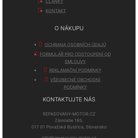
ČLÁNKY
KONTAKT
O NÁKUPU
OCHRANA OSOBNÍCH ÚDAJŮ
FORMULÁŘ PRO ODSTOUPENÍ OD
SMLOUVY
REKLAMAČNÍ PODMÍNKY
VŠEOBECNÉ OBCHODNÍ
PODMÍNKY
KONTAKTUJTE NÁS
REPASOVANY-MOTOR.CZ
Zámostie 185,
017 01 Považská Bystrica, Slovensko
info@repasovany-motor.cz