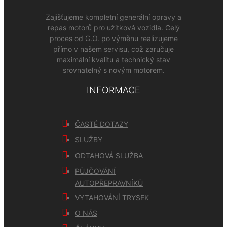
Zajišťujeme kompletní generální opravy a
repas motorů pro užitková vozidla. Celý
proces od G.O. po výměnu realizujeme
přímo v našem servisu, což zaručuje
maximální kvalitu a technický stav
srovnatelný s novým motorem.
INFORMACE
ČASTÉ DOTAZY
SLUŽBY
ODTAHOVÁ SLUŽBA
PŮJČOVÁNÍ
AUTOPŘEPRAVNÍKŮ
VYTAHOVÁNÍ TRYSEK
O NÁS