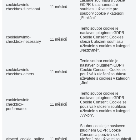
základě souhlasu s cookie
cookielawinfo-
GDPR k zaznamenání
11 měsíců
checkbox-functional
souhlasu uživatele pro
soubory cookie v kategorii
„Funkční“.
Tento soubor cookie je
nastaven pluginem GDPR
cookielawinfo-
Cookie Consent. Cookies
11 měsíců
checkbox-necessary
slouží k uložení souhlasu
uživatele s cookies v kategorii
„Nezbytné“.
Tento soubor cookie je
nastaven pluginem GDPR
cookielawinfo-
Cookie Consent. Cookie se
11 měsíců
checkbox-others
používá k uložení souhlasu
uživatele s cookies v kategorii
„Jiné.
Tento soubor cookie je
nastaven pluginem GDPR
cookielawinfo-
Cookie Consent. Cookie se
checkbox-
11 měsíců
používá k uložení souhlasu
performance
uživatele s cookies v kategorii
„Výkon“.
Soubor cookie je nastaven
pluginem GDPR Cookie
Consent a používá se k
viewed_cookie_policy
11 měsíců
uložení, zda uživatel souhlasil