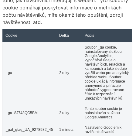
toho, jak návštěvníci interagují s webem. Tyto soubory
cookie pomáhají poskytovat informace o metrikách
počtu návštěvníků, míře okamžitého opuštění, zdroji
návštěvnosti atd.
Cookie
Délka
Popis
Soubor _ga cookie,
nainstalovaný službou
Google Analytics,
vypočítává údaje o
návštěvnících, relacích a
kampaních a také sleduje
_ga
2 roky
využití webu pro analytický
přehled webu. Soubor
cookie ukládá informace
anonymně a přiřazuje
náhodně vygenerované
číslo k rozpoznání
unikátních návštěvníků.
Tento soubor cookie je
_ga_8J748QG5BM
2 roky
nainstalován službou
Google Analytics.
Nastaveno Googlem k
_gat_gtag_UA_9278982_45
1 minuta
rozlišení uživatelů.