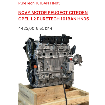
NOVÝ MOTOR PEUGEOT CITROEN
OPEL 1.2 PURETECH 101BAN HN05
4425,00
€
vč. DPH