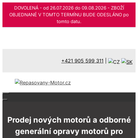
DOVOLENÁ - od 26.07.2026 do 09.08.2026 - ZBOŽÍ
OBJEDNANÉ V TOMTO TERMÍNU BUDE ODESLÁNO po
tomto datu.
Přeskočit
na
obsah
+421 905 599 311
|
Prodej nových motorů a odborné
generální opravy motorů pro