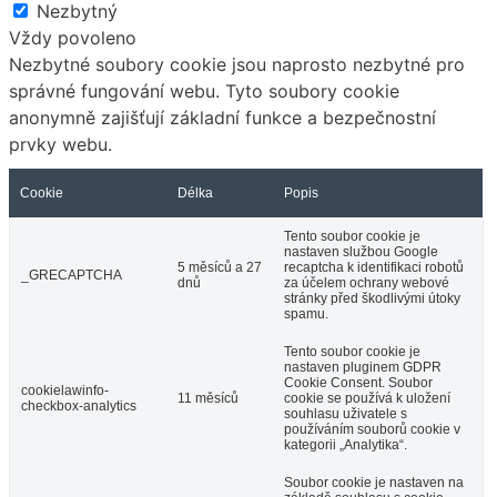
Nezbytný
Vždy povoleno
Nezbytné soubory cookie jsou naprosto nezbytné pro
správné fungování webu. Tyto soubory cookie
anonymně zajišťují základní funkce a bezpečnostní
prvky webu.
Cookie
Délka
Popis
Tento soubor cookie je
nastaven službou Google
5 měsíců a 27
recaptcha k identifikaci robotů
_GRECAPTCHA
dnů
za účelem ochrany webové
stránky před škodlivými útoky
spamu.
Tento soubor cookie je
nastaven pluginem GDPR
Cookie Consent. Soubor
cookielawinfo-
11 měsíců
cookie se používá k uložení
checkbox-analytics
souhlasu uživatele s
používáním souborů cookie v
kategorii „Analytika“.
Soubor cookie je nastaven na