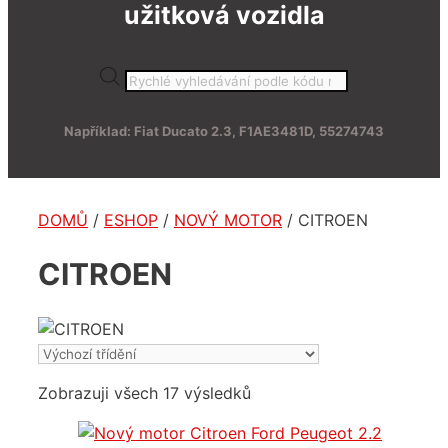
užitková vozidla
Products
search
Například: Fiat Ducato 2.3, F1AE3481D, 55274743
DOMŮ
/
ESHOP
/
NOVÝ MOTOR
/ CITROEN
CITROEN
Zobrazuji všech 17 výsledků