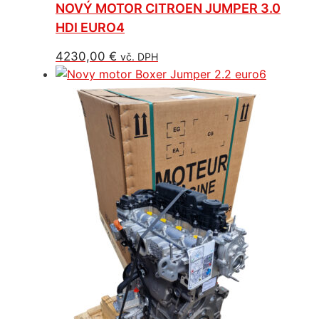
NOVÝ MOTOR CITROEN JUMPER 3.0
HDI EURO4
4230,00
€
vč. DPH