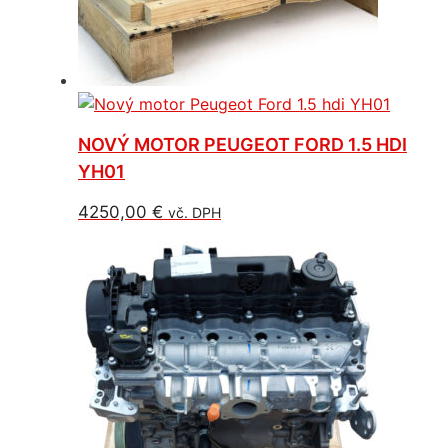
NOVÝ MOTOR PEUGEOT FORD 1.5 HDI
YH01
4250,00
€
vč. DPH