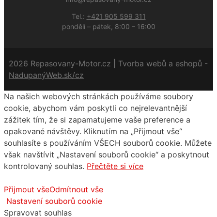
Tel.:
+421 905 599 311
pondělí – pátek, 8:00 – 16:00
2026 Repasovany-Motor.cz | Tvorba webů a eshopů -
NadupanýWeb.sk/cz
Na našich webových stránkách používáme soubory
cookie, abychom vám poskytli co nejrelevantnější
zážitek tím, že si zapamatujeme vaše preference a
opakované návštěvy. Kliknutím na „Přijmout vše“
souhlasíte s používáním VŠECH souborů cookie. Můžete
však navštívit „Nastavení souborů cookie“ a poskytnout
kontrolovaný souhlas.
Přečtěte si více
Přijmout vše
Odmítnout vše
Nastavení souborů cookie
Spravovat souhlas